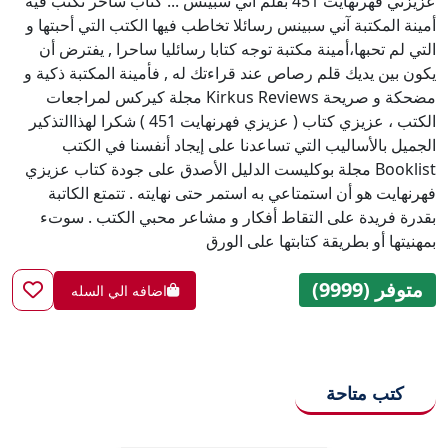
عزيزتي فهرنهايت 451 بقلم اني سبينس ... كتاب ساحر تكتب فيه
أمينة المكتبة آني سبينس رسائلا تخاطب فيها الكتب التي أحبتها و
التي لم تحبها،أمينة مكتبة توجه كتابا رسائليا ساحرا , يفترض أن
يكون بين يديك قلم رصاص عند قراءتك له , فأمينة المكتبة ذكية و
مضحكة و صريحة Kirkus Reviews مجلة كيركس لمراجعات
الكتب ، عزيزي كتاب ( عزيزي فهرنهايت 451 ) شكرا لهذاالتذكير
الجميل بالأساليب التي تساعدنا على إيجاد أنفسنا في الكتب
Booklist مجلة بوكليست الدليل الأصدق على جودة كتاب عزيزي
فهرنهايت هو أن استمتاعي به استمر حتى نهايته . تتمتع الكاتبة
بقدرة فريدة على التقاط أفكار و مشاعر محبي الكتب . سوتء
بمهنيتها أو بطريقة كتابتها على الورق
متوفر (9999)
اضافه الي السله
كتب متاحة