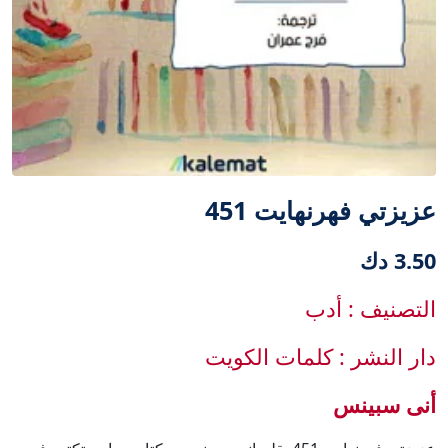
عزيزتي فهرنهايت 451
3.50 دك
التصنيف : أدب
دار النشر : كلمات الكويت
أنى سبينس