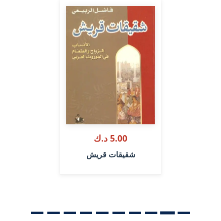
5.00 د.ك
شقيقات قريش