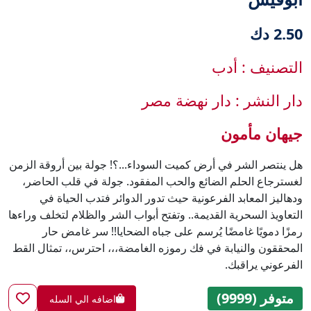
2.50 دك
التصنيف : أدب
دار النشر : دار نهضة مصر
هل ينتصر الشر في أرض كميت السوداء...؟! جولة بين أروقة الزمن
لغسترجاع الحلم الضائع والحب المفقود. جولة في قلب الحاضر،
ودهاليز المعابد الفرعونية حيث تدور الدوائر فتدب الحياة في
التعاويذ السحرية القديمة.. وتفتح أبواب الشر والظلام لتخلف وراءها
رمزًا دمويًا غامضًا يُرسم على جباه الضحايا!! سر غامض حار
المحققون والنيابة في فك رموزه الغامضة،،، احترس،، تمثال القط
الفرعوني يراقبك.
متوفر (9999)
اضافه الي السله