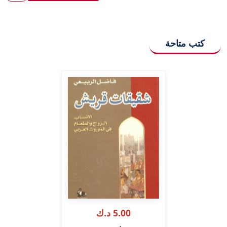
كتب متاحة
5.00 د.ك