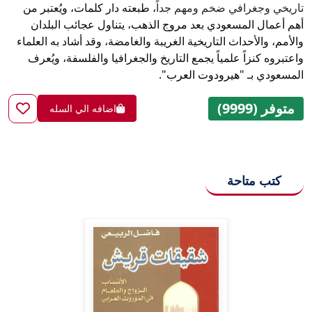
تاريخي وجغرافي ضخم ومهم جداً
، طبعته دار كلمات، ويُعتبر من
أهم أعمال المسعودي بعد
مروج الذهب
، يتناول عجائب البلدان
والأمم، والأحداث التاريخية الغريبة والغامضة، وقد أشاد به العلماء
واعتبروه كنزاً علمياً يجمع التاريخ والجغرافيا والفلسفة، ويُعرف
المسعودي بـ "
هيرودوت العرب
".
متوفر (9999)
اضافه الي السله
كتب متاحة