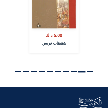
5.00 د.ك
شقيقات قريش