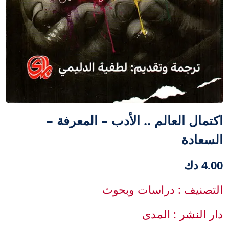
اكتمال العالم .. الأدب – المعرفة –
السعادة
4.00 دك
التصنيف : دراسات وبحوث
دار النشر : المدى