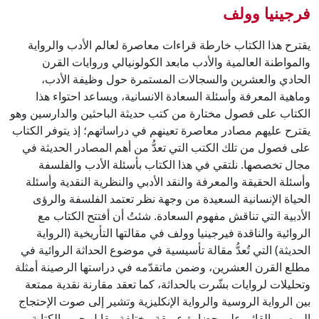
فرجينيا وولف
يقترح هذا الكتاب خارطة قراءات معاصرة لعالم الأدب والرواية
والمواطنة العالمية والأدب مابعد الكولونيالي وروايات القرن
الحادي والعشرين والسجالات المستمرة حول وظيفة الأدب،
وماهية المعرفة وأسئلة السعادة الانسانية، ويساعد احتواء هذا
الكتاب على فصول مختارة من كتب حديثة الباحثين والدارسين وهو
يقترح عليهم مصادر معاصرة تعينهم في دراساتهم؛ إذ يتوفر الكتاب
على فصول من تلك الكتب التي تعدُّ من أهم المصادر الحديثة في
مجال تخصصها. نلتقي في هذا الكتاب بأسئلة الأدب والفلسفة
وأسئلة الحقيقة والمعرفة والنقد الأدبي والنظرية النقدية وأسئلة
الحياة الإنسانية السعيدة من وجهة نظر تعتمد الفلسفة والرؤى
الأدبية التي تناقش مفهوم السعادة. شئتُ أن أفتتح الكتاب مع
الروائية والناقدة فيرجينيا وولف في مقالتها التأريخية (الرواية
الحديثة) التي تُعدُّ مقالة تأسيسية في موضوع الحداثة الروائية في
مطلع القرن العشرين، وضمن ماتقدّمه في دراستها الرصينة أمثلة
وتحليلات لروايات بشّرت بالحداثة، كما تعقد مقارنة نقدية ممتعة
بين الرواية الروسية والرواية الإنكليزية وتشير إلى صوت الإحتجاج
الروسي القائم على حضارة عميقة مختلفة مقابل حمى الكتابة