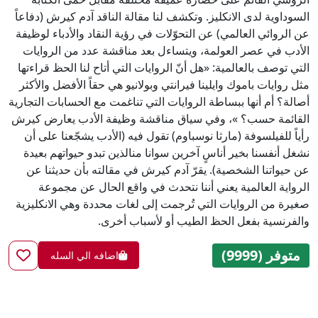
السوداوية لدى الانكليز. وتكشف لنا مقالة الناقد آدم كيرش (دفاعاً
عن الروائي العالمي) عن التحوّلات في رؤية النقاد والأدباء لوظيفة
الأدب في عصر العولمة، ويتساءل بعد مناقشة عدد من الروايات
التي توصف بالعالمية: «هل أنّ الروايات التي أتاح لنا الحظ قراءتها
مثل روايات باموك وايلينا فيرانتي وبولانيو هي حقاً الأفضل والأكثر
أصالة؟ أم أنها ببساطة الروايات التي تناغمت مع الحسابات التجارية
القائمة حسب؟ »، وفي سياق مناقشة وظيفة الأدب يعارض كيرش
رأياً للفيلسوفة (مارثا نوسباوم) تقول فيه (الأدب يشجّعنا على أن
نشغل أنفسنا بخير أناسٍ آخرين سوانا منالذين تبدو حيواتهم بعيدة
عن حيواتنا الشخصية). يقرّ آدم كيرش في مقالته بأن حديثنا عن
الرواية العالمية يعني أننا نتحدث في واقع الحال عن مجموعة
صغيرة من الروايات التي تُرجمت إلى لغات محددة وهي الانكليزية
والفرنسية بفعل الحظ الطيب أو لأسباب أخرى.
متوفر (9999)
اضافه الي السله