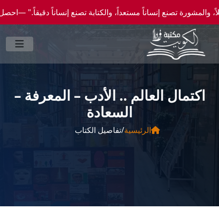
نع إنساناً مستعداً، والكتابة تصنع إنساناً دقيقاً." —احصل علي عروض وخصومات خاصة عن طري
اكتمال العالم .. الأدب – المعرفة –
السعادة
الرئيسية
/
تفاصيل الكتاب