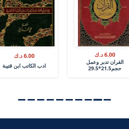
6.00 د.ك
6.00 د.ك
القران تدبر وعمل
ادب الكاتب ابن قتيبة
حجم21.5*29.5