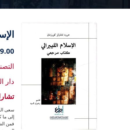
الإس
9.00 دك
التصن
دار ا
تشارل
سعى الم
إلى ما ك
فمن الشا