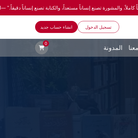
صنع إنساناً مستعداً، والكتابة تصنع إنساناً دقيقاً." —احصل علي عروض وخصومات خاصة عن طر
تسجيل الدخول
انشاء حساب جديد
0
عنا
المدونة