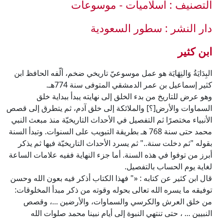
التصنيف : اسلاميات - موسوعات
دار النشر : سطور السعودية
ابن كثير
البِدَايَةُ وَالنِهَايَة هو عمل موسوعيّ تاريخي ضخم، ألّفه الحافظ ابن
كثير إسماعيل بن عمر الدمشقي المتوفى سنة 774هـ.
وهو عرض للتاريخ من بدء الخلق إلى نهايته يبدأ ببداية خلق
السماوات والأرض[؟] والملائكة إلى خلق آدم، ثم يتطرق إلى قصص
الأنبياء مختصرًا ثم التفصيل في الأحداث التاريخيّة منذ مبعث النبي
محمد حتى سنة 768 هـ بطريقة التبويب على السنوات. وتبدأ السنة
بقوله "ثم دخلت سنة.." ثم يسرد الأحداث التاريخيّة فيها ثم يذكر
أبرز من توفوا في هذه السنة. أما جزء النهاية ففيه علامات الساعة
لغاية يوم الحساب بالتفصيل.
قال ابن كثير عن كتابه : «" فهذا الكتاب أذكر فيه بعون الله وحسن
توفيقه ما يسره الله تعالى بحوله وقوته من ذكر مبدأ المخلوقات:
من خلق العرش والكرسي والسماوات، والأرضين ...، وقصص
النبيين ... ، حتى تنتهي النبوة إلى أيام نبينا محمد صلوات الله