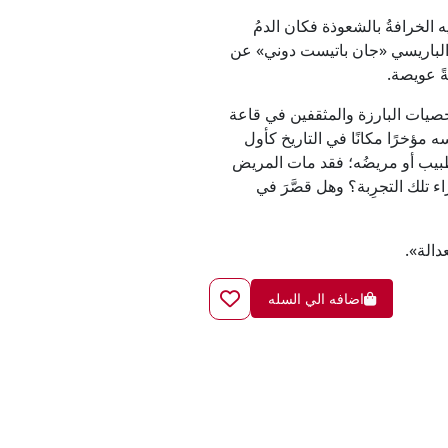
الخرافةُ بالشعوذة فكان الدمُ
ب الباريسي «جان باتيست دوني» عن
ةً عويصة.
 ١٦٨٨، احتشَدَ جمهورٌ من الشخصيات البارزة والمثقفين في قاعة
 مؤخرًا مكانًا في التاريخ كأول
 الطبيب أو مريضُه؛ فقد مات المريض
اء تلك التجرِبة؟ وهل قصَّرَ في
عدالة».
اضافه الي السله