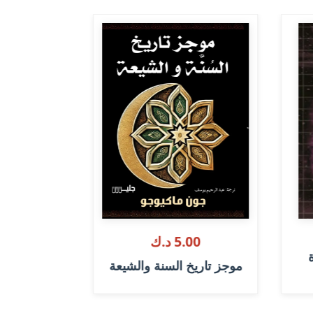
00
5.00 د.ك
ة
بغداد وأصفه
موجز تاريخ السنة والشيعة
ع