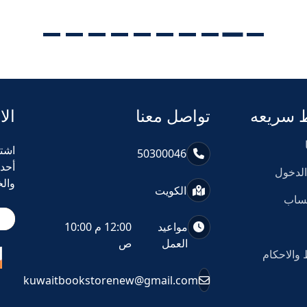
 سريعه
تواصل معنا
الا
اشت
50300046
أحد
لدخول
وال
الكويت
حساب
مواعيد
12:00 م 10:00
العمل
ص
والاحكام
kuwaitbookstorenew@gmail.com