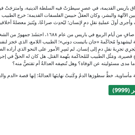
 باريس القديمة، في عصرٍ سيطرَتْ فيه السلطة الدينية، وامتزجَتْ فيه 
بين الآلهة والبشر، وكان العقلُ حبيسَ الفلسفات القديمة؛ خرج الطبي
وأجرى أولَ عمليةِ نقلِ دمٍ لإنسان؛ ليُحدِث صراعًا، ويُثيرَ معضلةً أخلاقي
في يومٍ صافٍ من أيام الربيع في باريس من عام
ليشهدوا مُحاكَمةَ «جان باتيست دوني»؛ الطبيب اللامع، الذي حَجز لنفسه
رِي تجرِبةَ نقلِ دمٍ إلى إنسان. لم تَسِرِ الأمور على النحو الذي أراده
ٍ قصيرة، ومَثُل الطبيب للمُحاكَمة بتُهمة القتل. هل كان له الحقُّ في إجر
ا مدى مسئوليته عن الوفاة؟ وهل تُنصِفه العدالةُ أم تقتصُّ منه؟
مأساوية، خطَّ سطورَها الدمُ وكَتبتْ نهايتَها العدالةُ؛ إنها قصة «الدم وال
999)