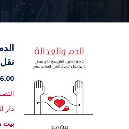
الدم
نقل 
6.00 دك
التصن
دار ا
بيت م