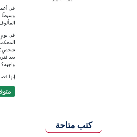
في أعماق
وسيطًا 
المألوف 
المحكمة 
شخصٍ يُج
بعد فترة
واجبه؟ م
إنها قصة 
متوفر (9
كتب متاحة