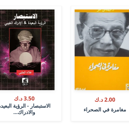
3.50 د.ك
2.00 د.ك
الاستبصار - الرؤية البعيد
مغامرة في الصحراء
والادراك...