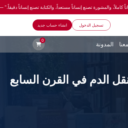
صنع إنساناً مستعداً، والكتابة تصنع إنساناً دقيقاً." —احصل علي عروض وخصومات خاصة عن طر
تسجيل الدخول
انشاء حساب جديد
0
عنا
المدونة
قل الدم في القرن السابع