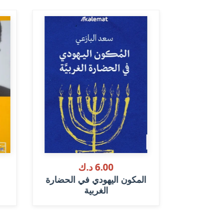
6.00 د.ك
يرة: بحوث
المكون اليهودي في الحضارة
..
الغربية