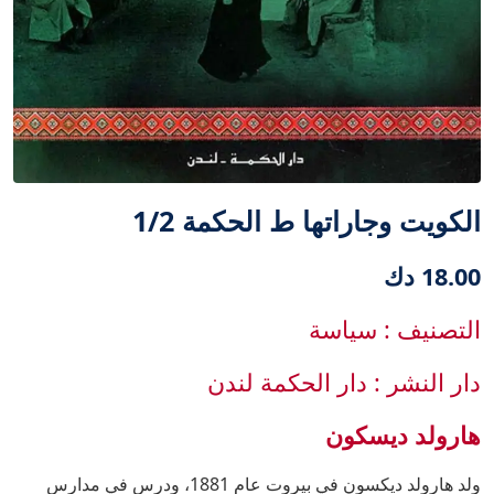
الكويت وجاراتها ط الحكمة 1/2
18.00 دك
التصنيف : سياسة
دار النشر : دار الحكمة لندن
هارولد ديسكون
ولد هارولد ديكسون في بيروت عام 1881، ودرس في مدارس