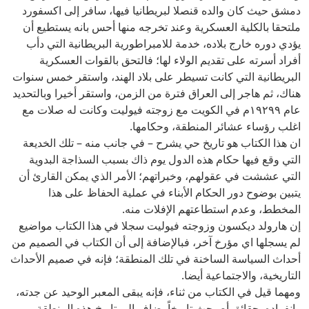
دمشق حيث كان والده قنصلا لبريطانيا فيها، سافر إلى اكسفورد
ملتحقا بالكلية العسكرية وعند تخرجه منها أحس بانه يستطيع أن
يؤدي دوره خارج بلاده، خدمة للامبراطورية البريطانية التي دأب
أفراد أسرته على تقديم الولاء لها؛ فالتحق بالقوات العسكرية
البريطانية التي كانت تسيطر على بلاد الهند، واستقر خمس سنوات
هناك، ثم هاجر إلى العراق فترة من الزمن، واستقر أخيرا وبالتحديد
عام ١٩٢٩۹م في الكويت مع زوجته فيوليت وكانت له صلات مع
اغلب رؤساء عشائر المنطقة، وحكامها.
ان هذا الكتاب هو تاريخ حي يشرح – في جانب منه – تلك الخديعة
التي وقع فيها حكام هذه الدول يوم ذاك بسبب السذاجة البدوية
التي عششت في عقولهم، وخبراتهم؛ الأمر الذي يمكن القارئ أن
يتبين بوضوح دور الحكام الأبناء في عملية الحفاظ على هذا
المخطط، وعدم استطاعتهم الإفلات منه.
إن هارولد ديكسون وزوجته فيوليت سجلا في هذا الكتاب مواضيع
لم يسجلها اي مؤرخ آخر، فبالإضافة إلى أن الكتاب في الصميم من
أحداث السياسة الساخنة في تلك المنطقة؛ فإنه في صميم الأحداث
التاريخية، والاجتماعية أيضا.
ومهما قيل في الكتاب من ثناء، فإنه يبقى المعبر الوحيد عن جدته،
وانفراده بحقائق أصبحث تاريخاً يضاف إلى تاريخ هذه المنطقة.