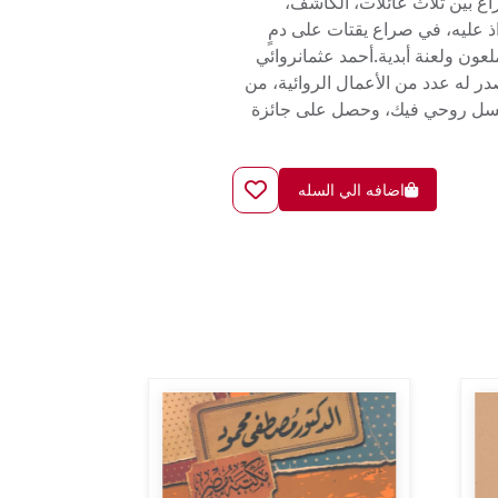
اع بين ثلاث عائلات، الكاشف،
ذ عليه، في صراع يقتات على دمٍ
عون ولعنة أبدية.أحمد عثمانروائي
 – قسم العمارة.صدر له عدد من الأعمال الروائية، من
بعين، ومسلسل روحي فيك، وحصل على جائزة
اضافه الي السله