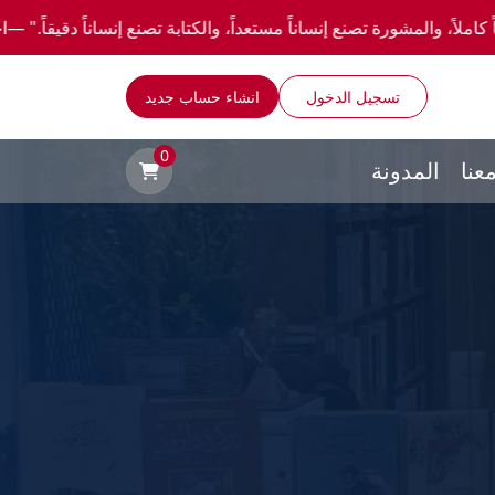
ع إنساناً مستعداً، والكتابة تصنع إنساناً دقيقاً." —احصل علي عروض وخصومات خاصة عن طريق
تسجيل الدخول
انشاء حساب جديد
0
عنا
المدونة