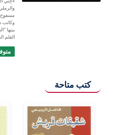
«جِني ال
والرملي
مسفوح ل
القلم الذ
متوفر (9
كتب متاحة