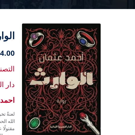
الوا
4.00 دك
التصن
دار ال
احمد 
لعنةٌ تخ
الله الح
مقتولًا 