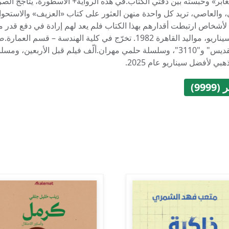
غابر» وحبسته بين دفتي الكتاب.في هذه الرواية+ الأسطورة، يتأجج الصر
، والعاصي، تريد كل واحدة منهن العثور على كتاب «العزيف» والاستحوا
أشخاص ارتبطت أقدارهم بهذا الكتاب فلم يعد لهم إرادة في دفع قدر مل
وكاتب سيناريو، مواليد القاهرة 1982. تخرّج في كلية الهندسة
بينها "القديس" و"3110"، وسلسلة حلمي مهران.ألّف فيلم قبل الأر
هبي لأفضل سيناريو عام 2025.
999)