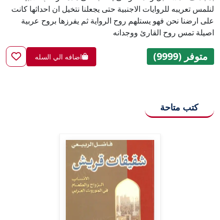
لنلمس تعريبه للروايات الاجنبية حتى يجعلنا نتخيل ان احداثها كانت
على ارضنا نحن فهو يستلهم روح الرواية ثم يفرزها بروح عربية
اصيلة تمس روح القارئ ووجدانه
متوفر (9999)
اضافه الي السله
كتب متاحة