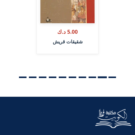
5.00 د.ك
شقيقات قريش