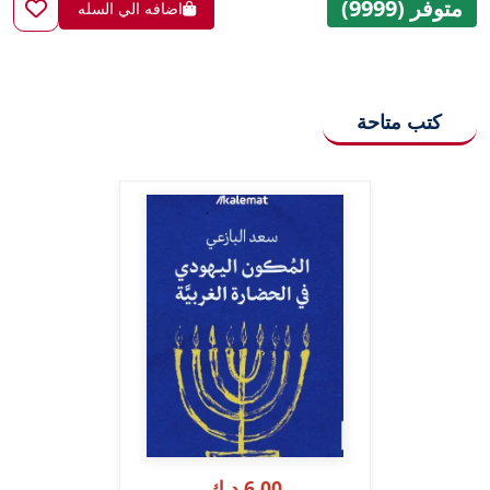
متوفر (9999)
اضافه الي السله
كتب متاحة
6.00 د.ك