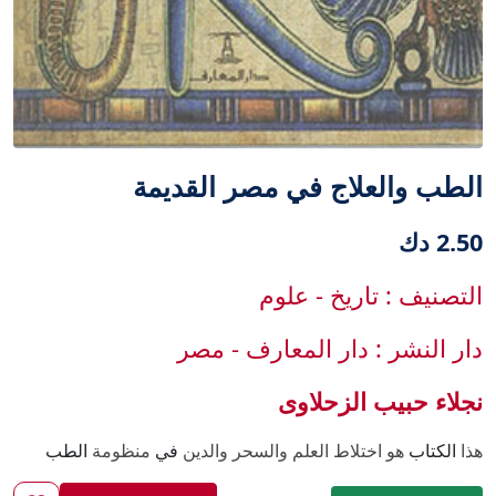
الطب والعلاج في مصر القديمة
2.50 دك
التصنيف : تاريخ - علوم
دار النشر : دار المعارف - مصر
نجلاء حبيب الزحلاوى
هذا
الكتاب
هو اختلاط العلم والسحر والدين
في
منظومة
الطب