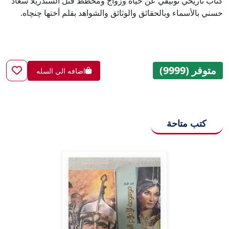
كتاب تاريخي توثيقي عن حياة وزواج ومخطط قتل السندريلا سعاد
حسني بالأسماء وبالحقائق والوثائق والشواهد بقلم أختها چنچاه.
متوفر (9999)
اضافه الي السله
كتب متاحة