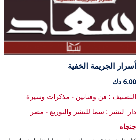
أسرار الجريمة الخفية
6.00 دك
التصنيف : فن وفنانين - مذكرات وسيرة
دار النشر : سما للنشر والتوزيع - مصر
جنجاه