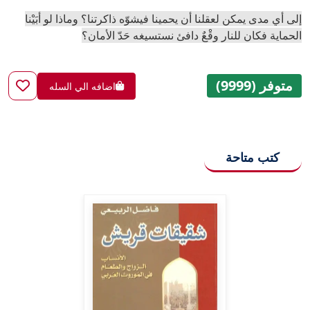
إلى أي مدى يمكن لعقلنا أن يحمينا فيشوّه ذاكرتنا؟ وماذا لو أبَيْنا
الحماية فكان للنار وقْعٌ دافئ نستسيغه حَدّ الأمان؟
متوفر (9999)
اضافه الي السله
كتب متاحة