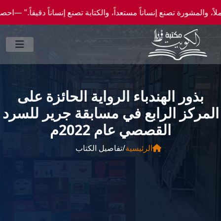
ة تصنع إنساناً مستعداً، والكتابة تصنع إنساناً دقيقاً." —احصل علي عروض وخصومات خاصة عن
‎بذور الهندباء الرواية الحائزة على
المركز الرابع في مسابقة جرير للسرد
القصصي عام 2022م‎
الرئيسية
/
تفاصيل الكتاب