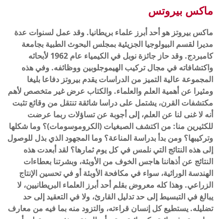
ماكس بيروتس
ماكس بيروتز هو أحد أبرز علماء بريطانيا. وقد عمل لسنوات عدة
مديرا لقسم البيولوجيا الجزيئية بمجلس البحوث الطبية بجامعة
كامبردج. وقد حاز جائزة نوبل في الكيمياء عام 1962 لأبحاثه
واكتشافاته في مجال تركيب الهيموجلوبين ووظائفه. وفي هذه
المجموعة عالية التميز من الدراسات يقدم بيروتز دفاعا بليغا
ومثيرا عن أهمية العلم والعلماء. والكتاب عرض غير متخصص لأهم
مكتشفات القرن، يشتمل على دراسا شائقة تنتقل من وقائع تثبت
أنه لا غنى لنا عن العلم، إلى أجوبة عن تساؤلات ربما عرضت
للكثيرين منا: من اكتشف الصبغيات (الكروموسومات)؟ وما شكلها
وتركيبها؟ ومن بدأ بدراسة المناعة؟ وما المجهود الذي بذل للوصول
إلى هذه النتائج التي نلمس في كل يوم ثمارها؟ لقد أبعدت هذه
النتائج عن أذهاننا هاجس الخوف من الأوبئة، وبشرتنا بعطاءات
الهندسة الوراثية، سواء في مكافحة الأوبئة أو في تحسين الإنتاج
الزراعي. وهذا كله معروض بقلم أحد أبرز العلماء البريطانيين، لا
يبالغ في التبسيط إلى حد تدليل القارئ، ولا في التعقيد إلى حد
تضليله. يستطيع كل إنسان قراءته، والتزود منه بما فيه من معارف