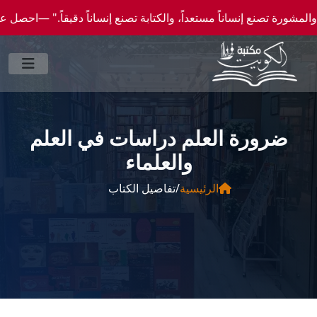
نع إنساناً مستعداً، والكتابة تصنع إنساناً دقيقاً." —احصل علي عروض وخصومات خاصة عن طري
ضرورة العلم دراسات في العلم
والعلماء
الرئيسية
/
تفاصيل الكتاب