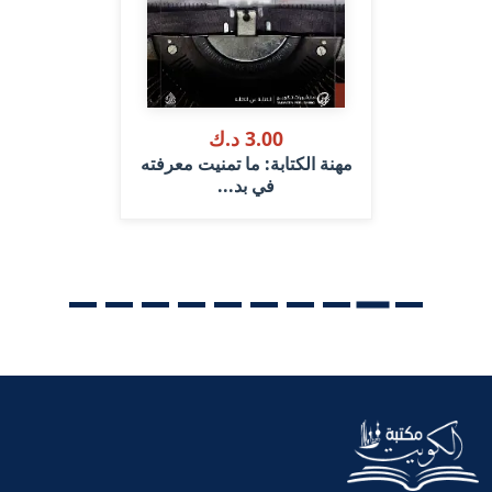
3.00 د.ك
مهنة الكتابة: ما تمنيت معرفته
في بد...