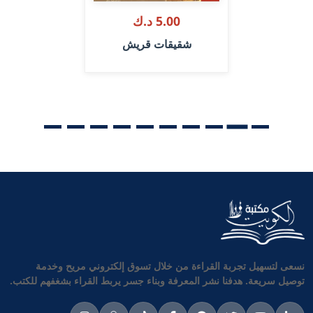
5.00 د.ك
شقيقات قريش
نسعى لتسهيل تجربة القراءة من خلال تسوق إلكتروني مريح وخدمة
توصيل سريعة. هدفنا نشر المعرفة وبناء جسر يربط القراء بشغفهم للكتب.