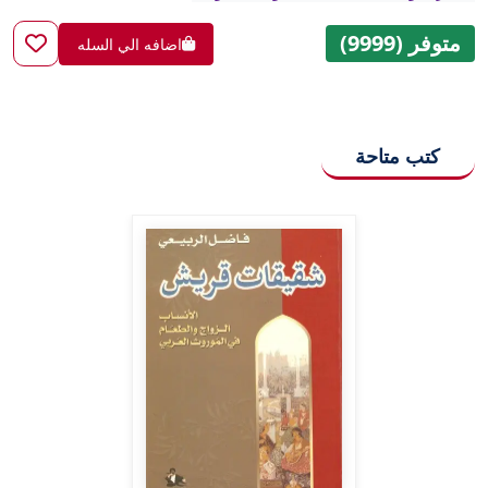
متوفر (9999)
اضافه الي السله
كتب متاحة