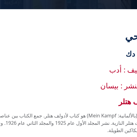
حي
يف : أدب
لنشر : بيسان
 هتلر
كفاحي (بالألمانية: Mein Kampf) هو كتاب لأدولف هتلر. جمع الك
لنظريات 
كاكين الطويلة.