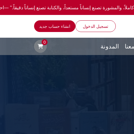
 إنساناً مستعداً، والكتابة تصنع إنساناً دقيقاً." —احصل علي عروض وخصومات خاصة عن طريق 
تسجيل الدخول
انشاء حساب جديد
0
عنا
المدونة