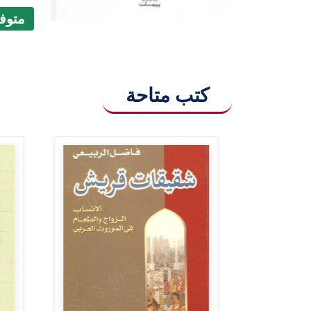
متوفر (9
كتب متاحة