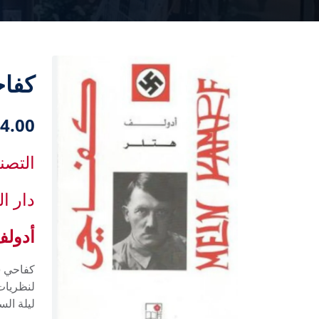
كفا
4.00 دك
التصن
دار ا
أدولف
ليلة الس