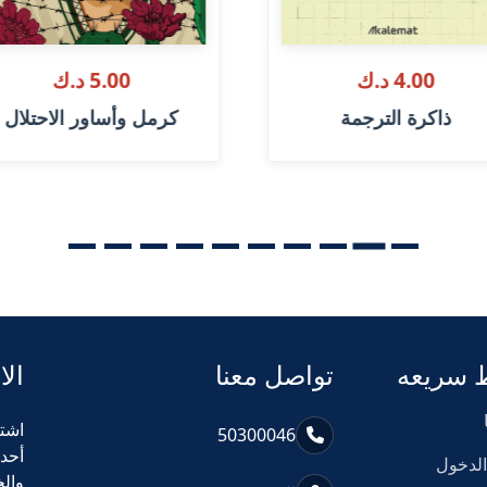
4.00 د.ك
5.00 د.ك
ذاكرة الترجمة
كرمل وأساور الاحتلال
 سريعه
تواصل معنا
الا
اشت
50300046
أحد
لدخول
وال