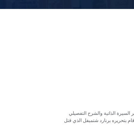
تاب بين عناصر السيرة الذاتية والشرح التفصيلي
هتلر النازية. نشر المجلد الأول عام 1925 والمجلد الثاني عام 1926. وقام بتحريره برنارد شتمبفل الذي قتل