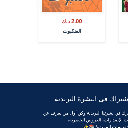
2.00 د.ك
00
العنكبوت
تصبح على
شتراك فى النشرة البريدية
رك في نشرتنا البريدية وكن أول من يعرف عن
ث الإصدارات، العروض الحصرية،
خصومات المميزة! 📚✨