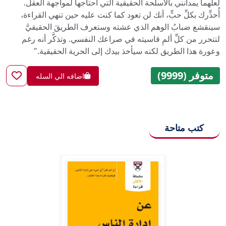
لعلهما يمدانني بالأسلحة الحقيقية التي أحتاجها لمواجهة العقل.
أُحذِّرك بكلِّ حبٍّ، أنك لن تعود كما كنت عليه حين تنهي القراءة،
سينقشع ضبابُ الوهم الذي عشته وستعرف الطريقَ الحقيقيَّ
لتتحرر من كلِّ ألمٍ قاسيته في صراعك النفسي. وتذكَّر أنه رغم
وعورة هذا الطريق لكنه سيأخذ بيدك إلى الحرية الحقيقية."
متوفر (9999)
اضافه الي السله
كتب متاحة