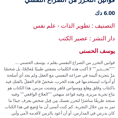
6.00 دك
التصنيف : تطوير الذات - علم نفس
دار النشر : عصير الكتب
يوسف الحسنى
قوانين التحرر من الصراع النفسي بقلم د. يوسف الحسني ...
"""تحـــذير"" لا أكتب هذه الكلمات بصفتي طبيبًا مُعالِجًا، بل شخصًا
مرَّ بتجربة أليمة في صراعه النفسي مع العقل ولم يجد أي أسلحة
أو أدوات ليستخدمها في هذه الحرب. شخصٌ قام العقلُ بالفتكِ فيه
باكتئاب وقلق وهلع ووسواس قاهر وتشتت مزمن. هذا الكتاب هو
نتاج تجربة مريرة، وفيه قواعد منهجي ""العلاج الواقعي"" وفيه
ستجد طريقًا مباشرًا لتحرر نفسك مِن قِبل شخص يعرف جيدًا ما
تمر به من خلال التجربة. كم كنت أتمنى أن ما وُضِع في هذا الكتاب
كان يدرس في المدارس، أو أن أعود بالزمن لأقدمه لأمي وأبي