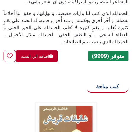
المشاعر المتضاربة و المتراكمة، دون أن نشعر بشيء ...
الحمدلله الذي كتب لنا بدايات قصصنا، و نهاياتها، و حقق لنا أحلاماً
بفضله، و أخّر أخرى بجكمته، و منع أُخَرَ برحمته، له الحمد على نِعَمٍ
كثيرة تُعلم، و نِعَمٍ كثيرة لا تُعلم، الحمدلله على الخير الجلي و
العطاء السخي .. و اللطف الخفي، الحمدلله مبدّل الأحوال ..
الحمدلله الذي بنعمته تتم الصالحات ..
متوفر (9999)
اضافه الي السله
كتب متاحة