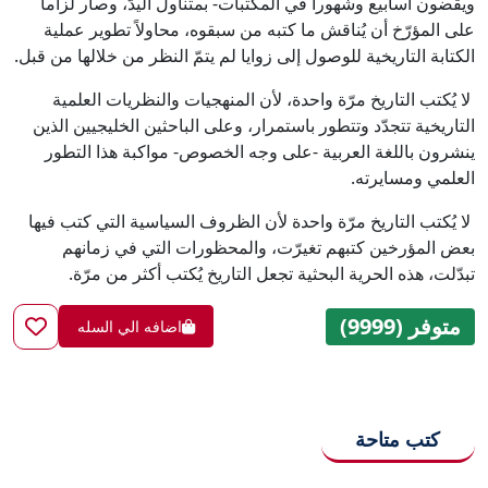
ويقضون أسابيع وشهوراً في المكتبات- بمتناول اليدّ، وصار لزاماً
على المؤرّخ أن يُناقش ما كتبه من سبقوه، محاولاً تطوير عملية
الكتابة التاريخية للوصول إلى زوايا لم يتمّ النظر من خلالها من قبل.
لا يُكتب التاريخ مرّة واحدة، لأن المنهجيات والنظريات العلمية
التاريخية تتجدّد وتتطور باستمرار، وعلى الباحثين الخليجيين الذين
ينشرون باللغة العربية -على وجه الخصوص- مواكبة هذا التطور
العلمي ومسايرته.
لا يُكتب التاريخ مرّة واحدة لأن الظروف السياسية التي كتب فيها
بعض المؤرخين كتبهم تغيرّت، والمحظورات التي في زمانهم
تبدّلت، هذه الحرية البحثية تجعل التاريخ يُكتب أكثر من مرّة.
متوفر (9999)
اضافه الي السله
كتب متاحة