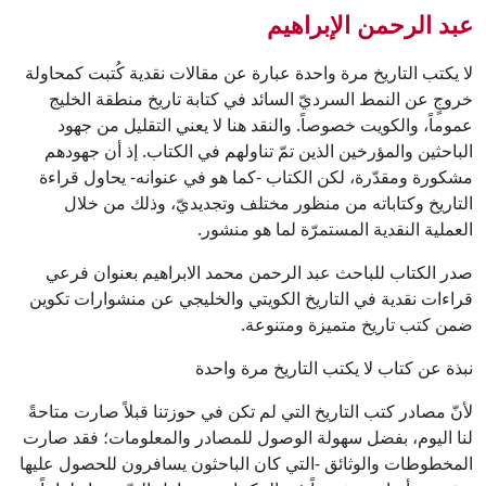
عبد الرحمن الإبراهيم
لا يكتب التاريخ مرة واحدة عبارة عن مقالات نقدية كُتبت كمحاولة
خروجٍ عن النمط السرديّ السائد في كتابة تاريخ منطقة الخليج
عموماً، والكويت خصوصاً. والنقد هنا لا يعني التقليل من جهود
الباحثين والمؤرخين الذين تمّ تناولهم في الكتاب. إذ أن جهودهم
مشكورة ومقدّرة، لكن الكتاب -كما هو في عنوانه- يحاول قراءة
التاريخ وكتاباته من منظور مختلف وتجديديّ، وذلك من خلال
العملية النقدية المستمرّة لما هو منشور.
صدر الكتاب للباحث عبد الرحمن محمد الابراهيم بعنوان فرعي
قراءات نقدية في التاريخ الكويتي والخليجي عن منشوارات تكوين
ضمن كتب تاريخ متميزة ومتنوعة.
نبذة عن كتاب لا يكتب التاريخ مرة واحدة
لأنّ مصادر كتب التاريخ التي لم تكن في حوزتنا قبلاً صارت متاحةً
لنا اليوم، بفضل سهولة الوصول للمصادر والمعلومات؛ فقد صارت
المخطوطات والوثائق -التي كان الباحثون يسافرون للحصول عليها