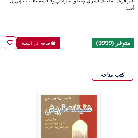
غير قربك اما تفك أسري وتطلق سراحي ولا قسم بالله ،،، إني ل
أحبك
متوفر (9999)
اضافه الي السله
كتب متاحة