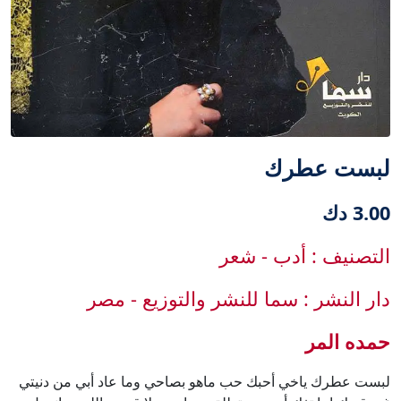
لبست عطرك
3.00 دك
التصنيف : أدب - شعر
دار النشر : سما للنشر والتوزيع - مصر
حمده المر
لبست عطرك ياخي أحبك حب ماهو بصاحي وما عاد أبي من دنيتي