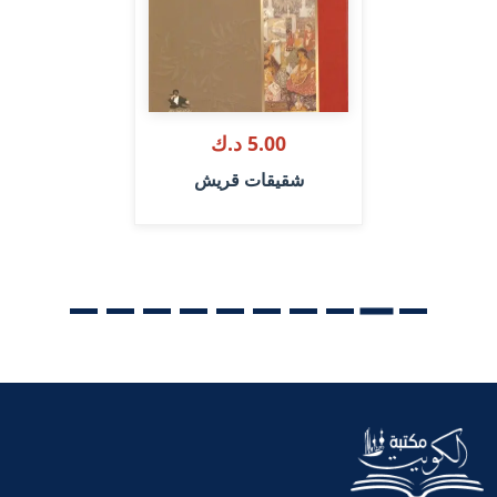
5.00 د.ك
شقيقات قريش