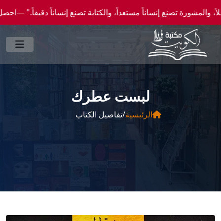
تصنع إنساناً مستعداً، والكتابة تصنع إنساناً دقيقاً." —احصل علي عروض وخصومات خاصة عن ط
لبست عطرك
الرئيسية
/
تفاصيل الكتاب