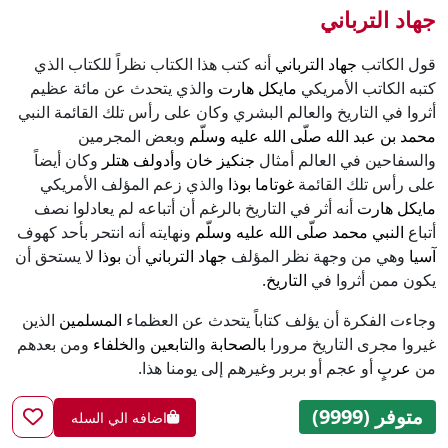
جهاد الترباني
قول الكاتب
جهاد الترباني
أنه كتب هذا الكتاب نظراً للكتاب الذي
كتبه الكاتب الأمريكي
مايكل هارت
والذي يتحدث عن مائة عظيم
أثروا في التاريخ والعالم البشري وكان على رأس تلك القائمة النبي
محمد بن عبد الله صلّى الله عليه وسلّم
وبعض المجرمين
والسفاحين في العالم أمثال
جنكيز خان
و
أدولف هتلر
وكان أيضاً
على رأس تلك القائمة
غوتاما بوذا
والذي زعم المؤلف الأمريكي
مايكل هارت
أنه أثر في التاريخ بالرغم أن أتباعه لم يعادلوا نصف
أتباع
النبي محمد صلّى الله عليه وسلّم
ونهايته أنه انتحر بأحد كهوف
آسيا
وهي من وجهة نظر المؤلف
جهاد الترباني
أن
بوذا
لا يستحق أن
يكون ممن أثروا في
التاريخ
.
وجاءت الفكرة أن يؤلف كتاباً يتحدث عن العظماء
المسلمين
الذين
غيروا مجرى التاريخ مرورا
بالصحابة
و
التابعين
و
الخلفاء
ومن بعدهم
من
عربٍ
أو عجم أو بربر وغيرهم إلى يومنا هذا.
متوفر (9999)
اضافه الي السله