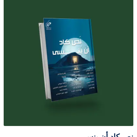
نص كاد أن ينسى