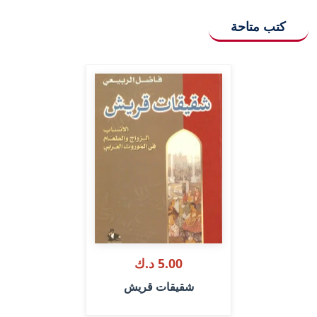
كتب متاحة
5.00 د.ك
شقيقات قريش