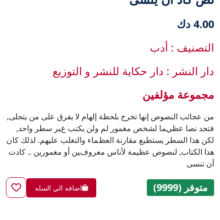
4.00 دك
التصنيف : أدب
دار النشر : دار حكاية للنشر و التوزيع
مجموعة مؤلفين
من عجائب النصوص إنها تخرج بلحظة إلهام لا يفرق على من يتجلى,
فتجد نصا عظيﻤﺎ لشخص مغمور ﻟﻢ ولن يكتب غﻴﺮ سطر واحد,
لكن هذا السطر يستطيع مقارنة العظﻤﺎء والتغلب عليهم. لذلك كان
هذا الكتاب, لنصوص عظيمة لأناس معروفﻴﻦ أو مغمورين .. كادت
أن تنسى
متوفر (9999)
اضافه الي السله