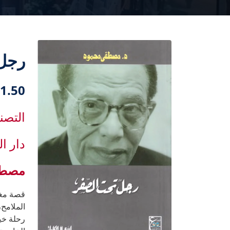
رجل 
1.50 دك
التصن
دار ال
مصطف
قصة مغر
الملامح،
رحلة خيا