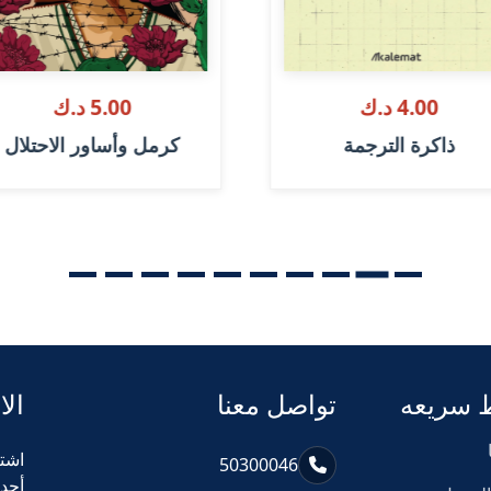
4.00 د.ك
5.00 د.ك
ذاكرة الترجمة
كرمل وأساور الاحتلال
 سريعه
تواصل معنا
الا
اشت
50300046
أحد