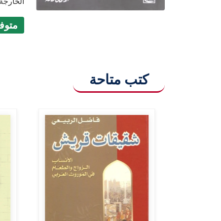
الخارجة
متوفر (9
كتب متاحة