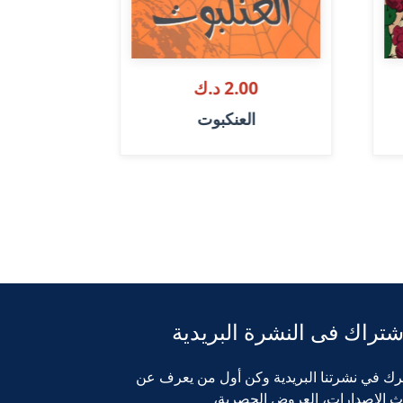
2.00 د.ك
00
العنكبوت
تصبح على
شتراك فى النشرة البريدية
رك في نشرتنا البريدية وكن أول من يعرف عن
ث الإصدارات، العروض الحصرية،