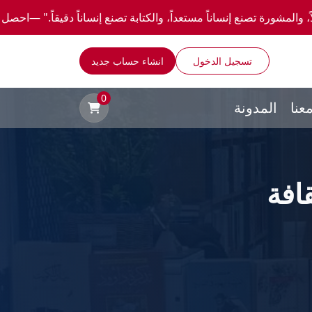
ناً مستعداً، والكتابة تصنع إنساناً دقيقاً." —احصل علي عروض وخصومات خاصة عن طريق واتسا
تسجيل الدخول
انشاء حساب جديد
0
عنا
المدونة
افة