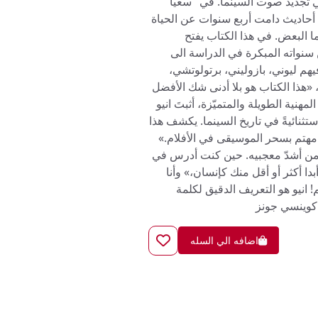
ي تجديد صوت السينما. في "سعيا
 أحاديث دامت أربع سنوات عن الحياة
ما البعض. في هذا الكتاب يفتح
ن سنواته المبكرة في الدراسة الى
يهم ليوني، بازوليني، برتولوتشي،
 «هذا الكتاب هو بلا أدنى شك الأفضل
مهنية الطويلة والمتميّزة، أثبتَ انيو
ثنائيةً في تاريخ السينما. يكشف هذا
مهتم بسحر الموسيقى في الأفلام.»
دا من أشدّ معجبيه. حين كنت أدرس في
دا أكثر أو أقل منك كإنسان،» وأنا
انيو هو التعريف الدقيق لكلمة
 كوينسي جونز
اضافه الي السله