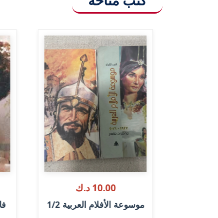
10.00 د.ك
ناريو
موسوعة الأفلام العربية 1/2
فا