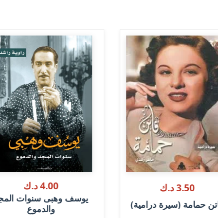
4.00 د.ك
3.50 د.ك
يوسف وهبى سنوات المج
تن حمامة (سيرة درامية)
والدموع