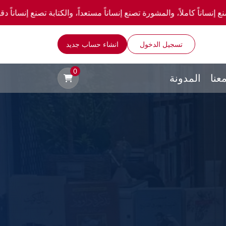
لمشورة تصنع إنساناً مستعداً، والكتابة تصنع إنساناً دقيقاً." —احصل علي عروض وخصومات خا
تسجيل الدخول
انشاء حساب جديد
0
عنا
المدونة