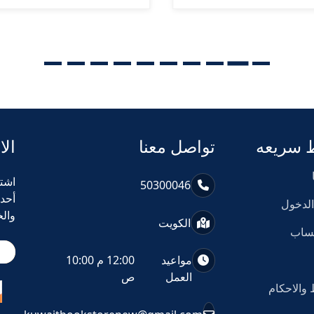
 سريعه
تواصل معنا
الا
اشت
50300046
أحد
لدخول
وال
الكويت
حساب
مواعيد
12:00 م 10:00
العمل
ص
والاحكام