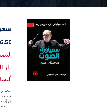
6.50 دك
التصن
دار ا
أليسا
سعيا ورا
انيو مور
الخلّاقة