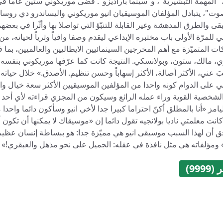
 "المهمة التبشيرية"، و"سينما باراديزو". قضى موريكوني ستين عاما ف
وت"، يتبادل المؤلفان الموسيقيان انيو موريكوني واليساندرو دي روسا
ى والطرق المدهشة وغير القابلة للتنبّؤ التي تواصلا بها وأثّرا في بعضه
 للمرّة الأولى باب مختبره الإبداعي ليقدم وصفا وافياً وثرياً لحياته، م
ت المتميّزة مع أهم المخرجين السينمائيين الايطاليين والعالميين، بما ف
ي، مالك، ستون، وبولانسكي. النتيجة كانت كما عرّفها موريكوني بنفسه،
ِبَ عني، الأكثر أصالة، الأكثر إسهاباً وحسن تنظيم. الأصدق.» خلال حياته ال
 على الدوام كونه واحدا من المؤلفين الموسيقيين الأكثر سعة خيال واست
الشخصية القوية وراء عمله الرائع وسيكون من المجزي قراءته لأي أحد 
امز «أنا بالمطلق أكنّ احتراما كبيرا جدا لأخي انيو وسأكون دائما واح
انت معلمتي ناديا بولانجيه تقول دائما إن «موسيقاك لا يمكنها أن تكون أب
 أن لهذا السبب موسيقى انيو هي مميّزة جدا: هو ببساطة إنسان عظيم! 
 ومؤلفاته هي مثل نافذة في عقله: الجميل على نحو مذهل والعبقري!»
999)