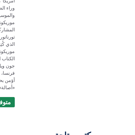
أمريكا"،
وراء الص
والموسيق
موريكوني
المشاركا
تورناتور
الذي كُت
موريكوني
الكتاب 
جون ويلي
فرنسا، ك
أؤمن بحق
«أصالة»
متوفر (9
كتب متاحة