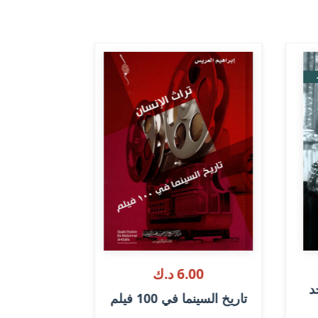
.
0
0
د
.
3
ك
6.00 د.ك
3.00 د.ك
د
تاريخ السينما في 100 فيلم
فيروز ح