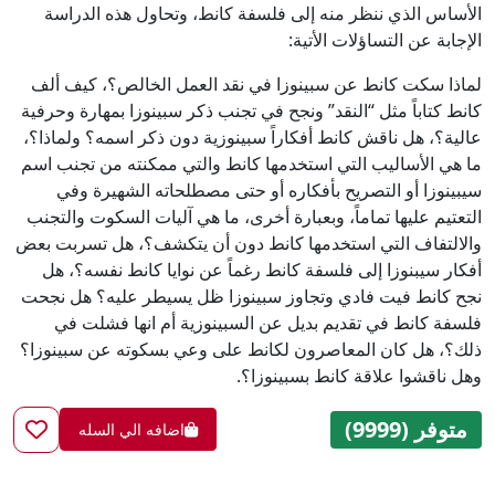
الأساس الذي ننظر منه إلى فلسفة كانط، وتحاول هذه الدراسة
الإجابة عن التساؤلات الأتية:
لماذا سكت كانط عن سبينوزا في نقد العمل الخالص؟، كيف ألف
كانط كتاباً مثل “النقد” ونجح في تجنب ذكر سبينوزا بمهارة وحرفية
عالية؟، هل ناقش كانط أفكاراً سبينوزية دون ذكر اسمه؟ ولماذا؟،
ما هي الأساليب التي استخدمها كانط والتي ممكنته من تجنب اسم
سيبينوزا أو التصريح بأفكاره أو حتى مصطلحاته الشهيرة وفي
التعتيم عليها تماماً، وبعبارة أخرى، ما هي آليات السكوت والتجنب
والالتفاف التي استخدمها كانط دون أن يتكشف؟، هل تسربت بعض
أفكار سيبنوزا إلى فلسفة كانط رغماً عن نوايا كانط نفسه؟، هل
نجح كانط فيت فادي وتجاوز سبينوزا ظل يسيطر عليه؟ هل نجحت
فلسفة كانط في تقديم بديل عن السبينوزية أم انها فشلت في
ذلك؟، هل كان المعاصرون لكانط على وعي بسكوته عن سبينوزا؟
وهل ناقشوا علاقة كانط بسبينوزا؟.
متوفر (9999)
اضافه الي السله