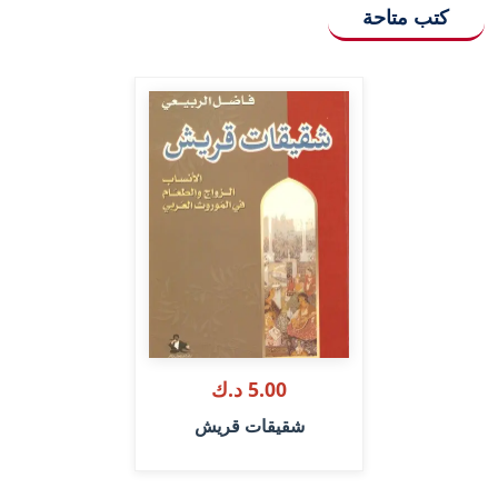
كتب متاحة
5.00 د.ك
شقيقات قريش