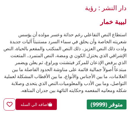
دار النشر : رؤية
لبيبة خمار
استطاع النص التفاعلي رغم حداثة وعسر مولده أن يؤسس
شعريته الخاصة وأن يحلق في سماء السرد مستنبتاً آليات جديدة
ولدت ذلك النص العزيز.. ذلك النص المنكتب والمفعم بالحياة، النص
الإشراقي الذي يختزل الكون ي ومضة، النص المتمرد.. المتعنت
الذي يرفض الإذعان للمركز فيتشتت ويراوغ، ثم يعلن ويضمر
مبتدعاً أصولاً جمالية قائمة على مناوشة الحدود الفاصلة ما بين
العلامات، ما بين الأجناس والأنواع، ما بين الأقطاب المشكلة لعملية
التواصل، وما بين الأدب والمعلوميات.النص الذي يتحدى وصلابة
شكله ومعانيه المفعمه وحكايته التائهة بين جدران المتاهه.
متوفر (9999)
اضافه الي السله