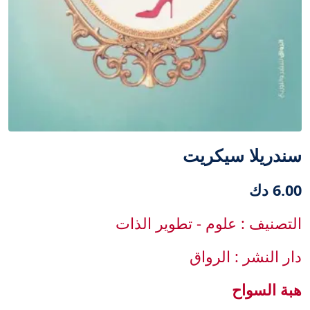
سندريلا سيكريت
6.00 دك
التصنيف : علوم - تطوير الذات
دار النشر : الرواق
هبة السواح