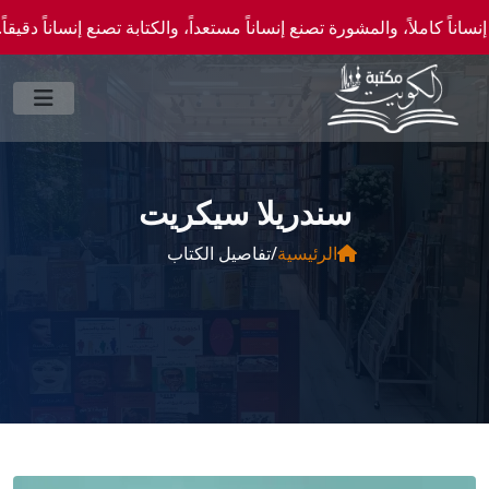
اً، والمشورة تصنع إنساناً مستعداً، والكتابة تصنع إنساناً دقيقاً." —احصل علي عروض وخصو
سندريلا سيكريت
الرئيسية
/
تفاصيل الكتاب