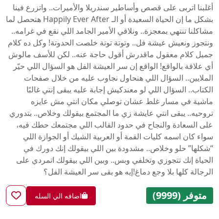
أغلبنا اتربى على قصص وأساطير سندريلا والأميرات.. واتزرع فينا
بشكل ما إن الحياة السعيدة أو الـ Happily Ever After هتحصل لما
مشاكلنا تنتهي بمعجزة.. ونلاقي الأمير الجامد اللي نقع في غرامه..
ونتجوز ونعيش عيشة فل.. وتوتة توتة خلصت الحدوتة! وكل ده كلام
جميل كلام معقول ماقدرش أقول حاجة عنه.. لكن للأسف مالوش
أي علاقة بالواقع! الواقع إن سر العيشة الفل هو السؤال اللي حيّر
الملايين.. السؤال اللي هنحاول نجاوب عليه من خلال صفحات
الكتاب.. السؤال اللي لو معندكيش إجابة عليه يبقى إنتي غالبًا
ماشية في مسار غلط عشان توصلي مكان انتي مش عايزه
تروحيه.. يبقى انتي عايشة زي ما المجتمع بيقولك وخلاص.. بتدوري
على السعادة والنجاح في حدود القالب اللي مجتمعك حطك فيه،
سواء كان اسمه كليات القمة أو العربية الشيك أو الجوازة اللي
“شكلها” حلو وخلاص.. مشدودة بين اللي بيقولك إنك دورك في
الحياة إنك تتجوزي وتخلفي وبس.. وبين اللي بيقولك اتمردي على
الرجالة كلها بلا وجع دماغ!إيه هو بقى سر العيشة الفل؟
متوفر (9999)
اضافه الي السله