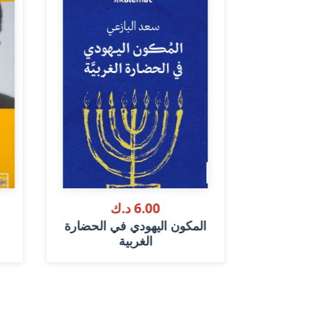
6.00 د.ك
يرة: بحوث
المكون اليهودي في الحضارة
..
الغربية