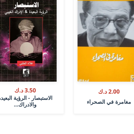
3.50 د.ك
2.00 د.ك
الاستبصار - الرؤية البعيد
مغامرة في الصحراء
والادراك...