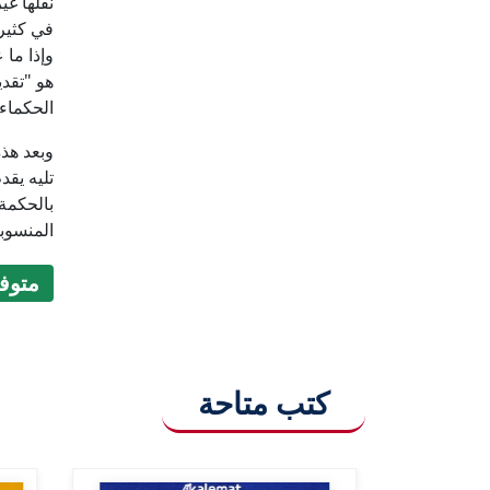
نقلها غ
في كثير 
وإذا ما 
هو "تقدي
الحكماء
وبعد هذه
تليه يقد
بالحكمة 
المنسوب
متوفر (9
كتب متاحة