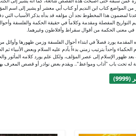
يره عمن سبقه حتى أصبحت هذه القصص شائعة، كما أنه يشير إلى الكتب 
من المواضع كتاب ابن النديم أو كتاب أبي معشر أو يشير إلى اسم المؤلف
عدنا لمضمون هذا المخطوط نجد أن مؤلفه قد بدأه بذكر الأسباب التي دفع
م التواريخ المفصلة ومقدمة وكلاماً في حقيقة الحكمة والفلسفة وأحوا
 في معنى الحكمة من أقوال سقراط وأفلاطون وغيرهما.
 المقدمة يورد فصلاً في ابتداء أحوال الفلسفة وزمن ظهورها وأوائل م
م الحكماء واحداً بترتيب زمني بدءاً بآدم عليه السلام وبعض الأنبياء ثم ال
بعد ظهور الإسلام إلى عصر المؤلف، ولكل علم يورد كلامه المأثور والح
ة له تحت باب "آداب ومواعظ".. ويقدم بعض نوادر أو قصص المعرف بهم
999)