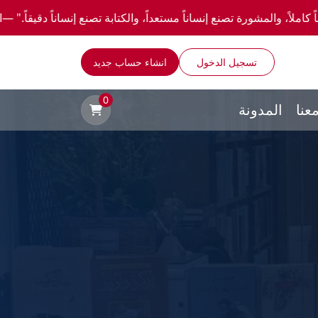
نع إنساناً مستعداً، والكتابة تصنع إنساناً دقيقاً." —احصل علي عروض وخصومات خاصة عن طري
تسجيل الدخول
انشاء حساب جديد
0
عنا
المدونة