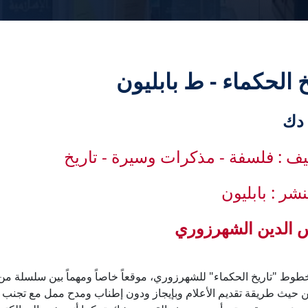
خ الحكماء - ط بابليون
يف : فلسفة - مذكرات وسيرة - تاريخ
نشر : بابليون
الدين الشهرزوري
طوط "تاريخ الحكماء" للشهرزوري، موقعاً خاصاً ومهماً بين سلسلة من 
من حيث طريقة تقديم الأعلام وبإيجاز ودون إطناب ومدح ممل مع تجنب ت