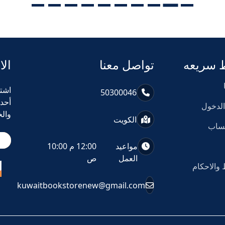
 سريعه
تواصل معنا
الا
اشت
50300046
أحد
لدخول
وال
الكويت
حساب
مواعيد
12:00 م 10:00
العمل
ص
والاحكام
kuwaitbookstorenew@gmail.com