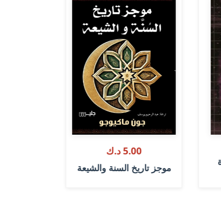
00
5.00 د.ك
ة
بغداد وأصفه
موجز تاريخ السنة والشيعة
ع