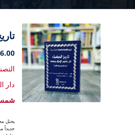
تاري
6.00 دك
التصن
دار ال
شمس 
يحتل مخ
جديداً 