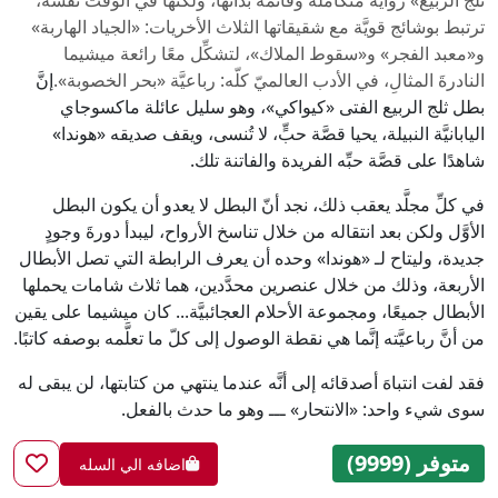
ثلج الربيع» رواية متكاملة وقائمة بذاتها، ولكنَّها في الوقت نفسه،
ترتبط بوشائج قويَّة مع شقيقاتها الثلاث الأخريات: «الجياد الهاربة»
و«معبد الفجر» و«سقوط الملاك»، لتشكِّل معًا رائعة ميشيما
النادرةَ المثالِ، في الأدب العالميّ كلّه: رباعيَّة «بحر الخصوبة».
إنَّ
بطل ثلج الربيع الفتى «كيواكي»، وهو سليل عائلة ماكسوجاي
اليابانيَّة النبيلة، يحيا قصَّة حبٍّ، لا تُنسى، ويقف صديقه «هوندا»
شاهدًا على قصَّة حبِّه الفريدة والفاتنة تلك.
في كلِّ مجلَّد يعقب ذلك، نجد أنّ البطل لا يعدو أن يكون البطل
الأوَّل ولكن بعد انتقاله من خلال تناسخ الأرواح، ليبدأ دورةَ وجودٍ
جديدة، وليتاح لـ «هوندا» وحده أن يعرف الرابطة التي تصل الأبطال
الأربعة، وذلك من خلال عنصرين محدَّدين، هما ثلاث شامات يحملها
الأبطال جميعًا، ومجموعة الأحلام العجائبيَّة... كان ميشيما على يقين
من أنَّ رباعيَّته إنَّما هي نقطة الوصول إلى كلّ ما تعلَّمه بوصفه كاتبًا.
فقد لفت انتباهَ أصدقائه إلى أنَّه عندما ينتهي من كتابتها، لن يبقى له
سوى شيء واحد: «الانتحار» ـــ وهو ما حدث بالفعل.
متوفر (9999)
اضافه الي السله