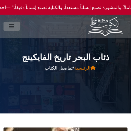
ورة تصنع إنساناً مستعداً، والكتابة تصنع إنساناً دقيقاً." —احصل علي عروض وخصومات خاصة ع
ذئاب البحر تاريخ الفايكينج
الرئيسية
/
تفاصيل الكتاب