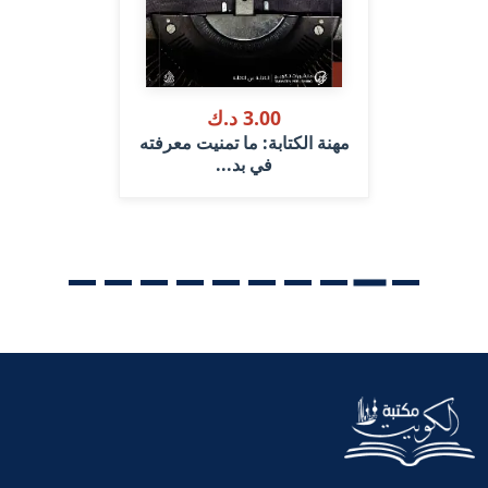
3.00 د.ك
مهنة الكتابة: ما تمنيت معرفته
في بد...