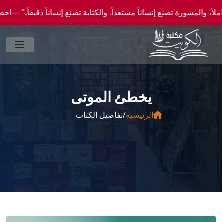
رة تصنع إنساناً مستعداً، والكتابة تصنع إنساناً دقيقاً." —احصل علي عروض وخصومات خاصة ع
يخطئ الموتى
الرئيسية
/
تفاصيل الكتاب