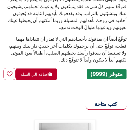
فتوقّعْ منهم كلّ شيء.. فقد يتمنّعون ولا يدعونك تحملهم، يشيحون
عنك ويتشبّثون بالتراب، وقد يقذفونك بأيديهم الثابتة قد يُحدِثون
أخاديد في روحك بأهدابهم المسبلة وربما أمكنهم أن يخبطوا عينك
بعيونهم ويدعونها طوالَ الوقت تدمع..
توقّعْ أيضاً أن يقذفوك بأجسادهم التي لا تقدر أن تتفاداها مهما
فعلت، توقّعْ حتى أن يرجموك بكلمات آخر حديثٍ دار بينك وبينهم،
ولا تستبعدْ أن يقذفوا رأسك بخطئهم الصلب، أطفالاً يعود الموتى
لكنهم أبداً لا يبكون وأبداً لا تتوقّعْ ذلك.
متوفر (9999)
اضافه الي السله
كتب متاحة