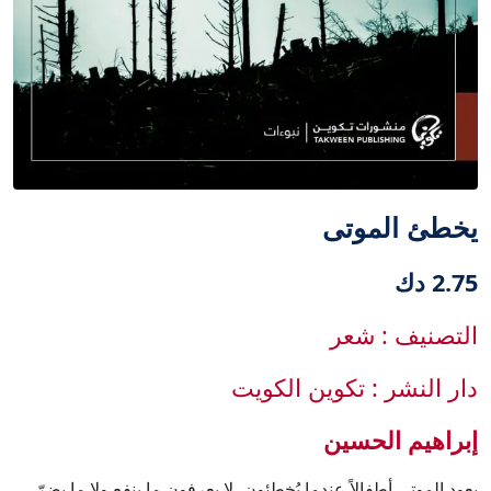
يخطئ الموتى
2.75 دك
التصنيف : شعر
دار النشر : تكوين الكويت
إبراهيم الحسين
يعود الموتى أطفالاً عندما يُخطئون، لا يعرفون ما ينفع ولا ما يضرّ،