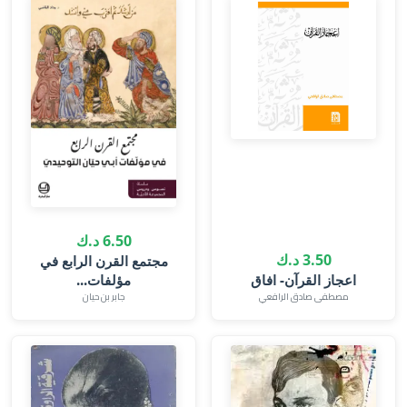
6.50 د.ك
3.50 د.ك
مجتمع القرن الرابع في
اعجاز القرآن- افاق
مؤلفات...
مصطفى صادق الرافعي
جابر بن حيان