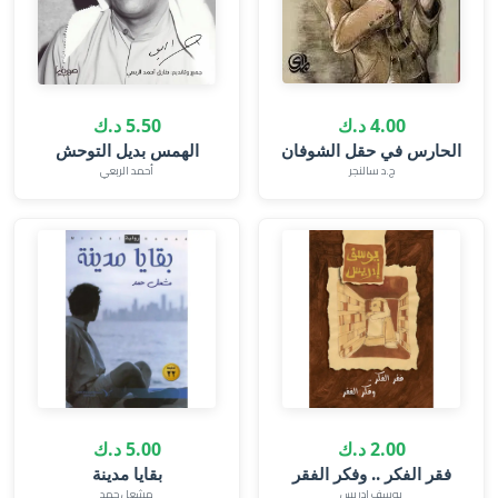
4.00 د.ك
5.50 د.ك
الحارس في حقل الشوفان
الهمس بديل التوحش
ج.د سالنجر
أحمد الربعي
2.00 د.ك
5.00 د.ك
فقر الفكر .. وفكر الفقر
بقايا مدينة
يوسف إدريس
مشعل حمد