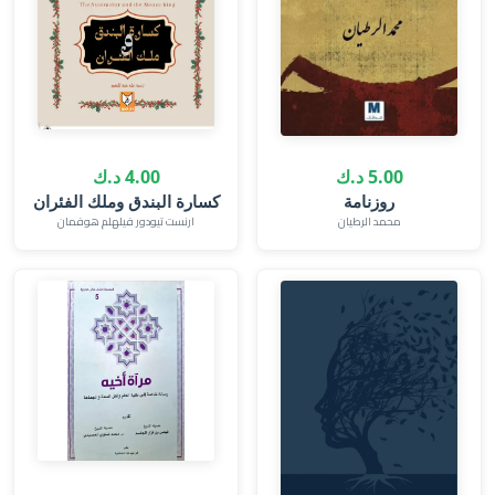
5.00 د.ك
4.00 د.ك
روزنامة
كسارة البندق وملك الفئران
محمد الرطيان
ارنست تيودور فيلهلم هوفمان