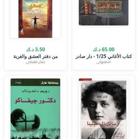
65.00 د.ك
3.50 د.ك
كتاب الأغاني 1/25 - دار صادر
الاصفهاني
جمال الغيطاني