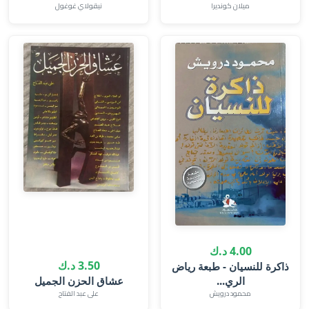
ميلان كونديرا
نيقولاي غوغول
4.00 د.ك
3.50 د.ك
ذاكرة للنسيان - طبعة رياض
الري...
عشاق الحزن الجميل
محمود درويش
على عبد الفتاح