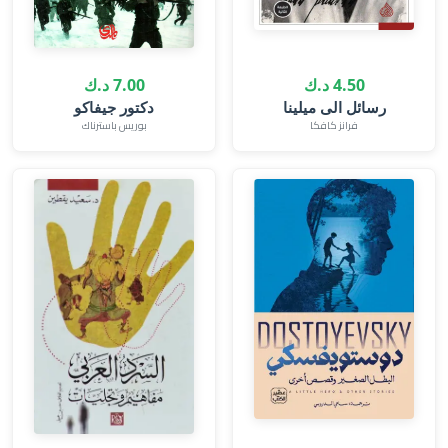
4.50 د.ك
7.00 د.ك
رسائل الى ميلينا
دكتور جيفاكو
فرانز كافكا
بوريس باسترناك