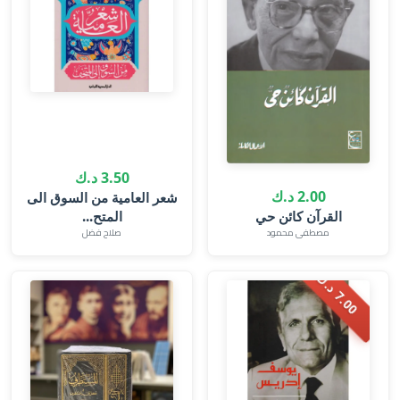
3.50 د.ك
2.00 د.ك
شعر العامية من السوق الى
القرآن كائن حي
المتح...
مصطفى محمود
صلاح فضل
.
0
0
د
.
7
ك