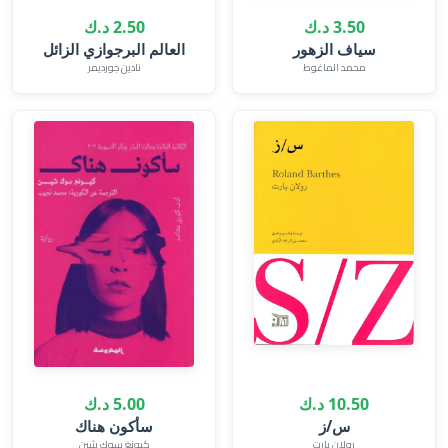
3.50 د.ك
2.50 د.ك
سياف الزهور
العالم البرجوازي الزائل
محمد الماغوط
نادين جورديمر
10.50 د.ك
5.00 د.ك
س/ز
سأكون هناك
رولان بارت
كيونغ سوك شين