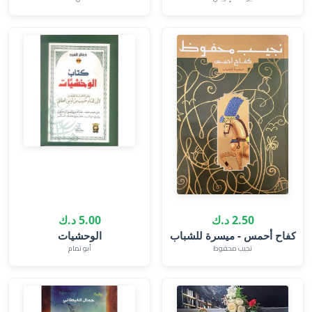
2.50 د.ك
5.00 د.ك
كفاح أحمس - ميسرة للشباب
الوحشيات
نجيب محفوظ
أبو تمام