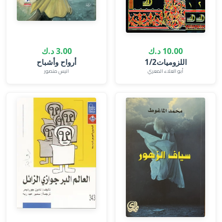
10.00 د.ك
3.00 د.ك
اللزوميات1/2
أرواح وأشباح
أبو العلاء المعري
انيس منصور