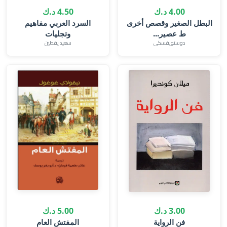
4.00 د.ك
4.50 د.ك
البطل الصغير وقصص أخرى
السرد العربي مفاهيم
ط عصير...
وتجليات
دوستويفسكى
سعيد يقطين
3.00 د.ك
5.00 د.ك
فن الرواية
المفتش العام