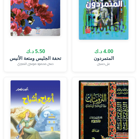
4.00 د.ك
5.50 د.ك
المتمردون
تحفة الجليس ومتعة الأنيس
على حسين
حسن محمود موسى النميري