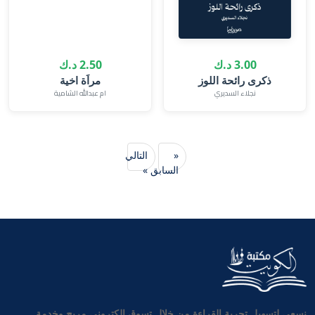
3.00 د.ك
2.50 د.ك
ذكرى رائحة اللوز
مراَة اخية
نجلاء السديري
ام عبدالله الشامية
«
التالي
السابق
»
نسعى لتسهيل تجربة القراءة من خلال تسوق إلكتروني مريح وخدمة