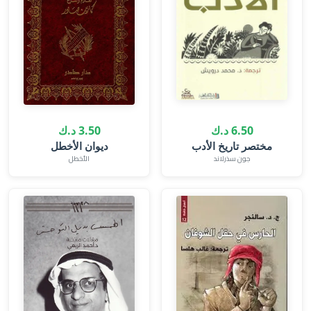
6.50 د.ك
3.50 د.ك
مختصر تاريخ الأدب
ديوان الأخطل
جون سذرلاند
الأخطل