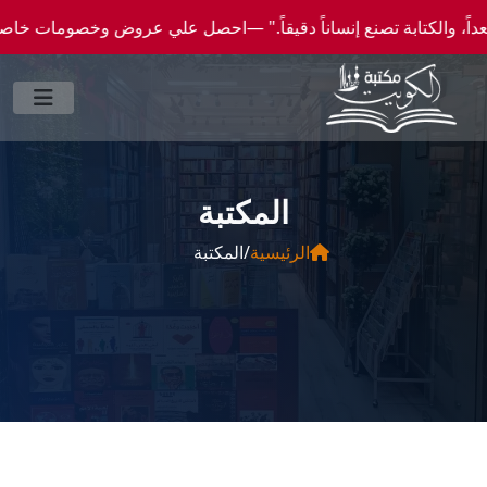
ي عروض وخصومات خاصة عن طريق واتساب 0096550300046 -- شحن الي كافة انحاء العالم
المكتبة
الرئيسية
/
المكتبة