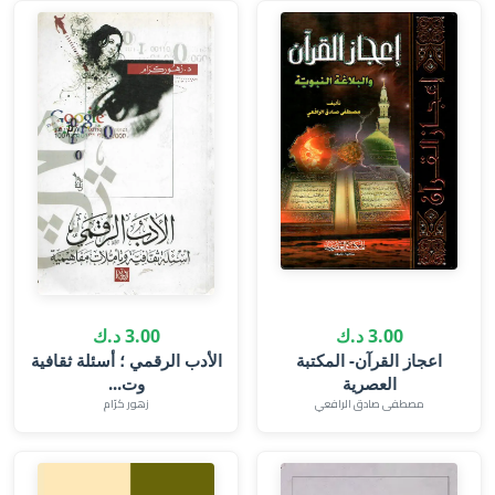
3.00 د.ك
3.00 د.ك
اعجاز القرآن- المكتبة
الأدب الرقمي ؛ أسئلة ثقافية
العصرية
وت...
مصطفى صادق الرافعي
زهور كرّام