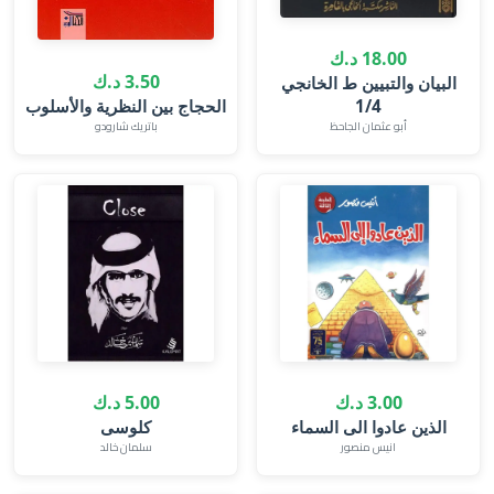
18.00 د.ك
3.50 د.ك
البيان والتبيين ط الخانجي
1/4
الحجاج بين النظرية والأسلوب
أبو عثمان الجاحظ
باتريك شارودو
3.00 د.ك
5.00 د.ك
كلوسى
انيس منصور
سلمان خالد