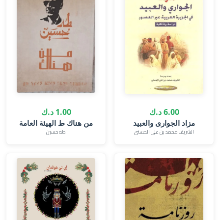
6.00 د.ك
1.00 د.ك
مزاد الجوارى والعبيد
من هناك ط الهيئة العامة
الشريف محمد بن على الحسنى
طه حسين