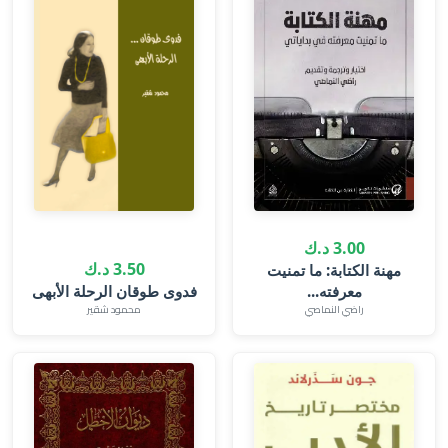
3.00 د.ك
3.50 د.ك
مهنة الكتابة: ما تمنيت
معرفته...
فدوى طوقان الرحلة الأبهى
راضي النماصي
محمود شقير