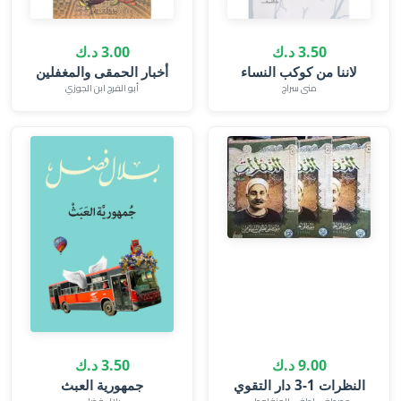
3.50 د.ك
3.00 د.ك
لاننا من كوكب النساء‎
أخبار الحمقى والمغفلين
منى سراج
أبو الفرج ابن الجوزي
9.00 د.ك
3.50 د.ك
النظرات 1-3 دار التقوي
جمهورية العبث