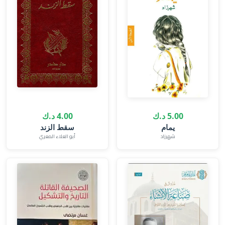
5.00 د.ك
4.00 د.ك
يمام
سقط الزند
شهرزاد
أبو العلاء المعري