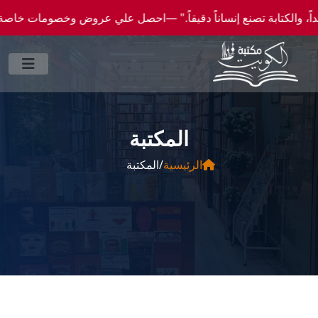
عروض وخصومات خاصة عن طريق واتساب 0096550300046 -- شحن الي كافة انحاء العالم
المكتبة
الرئيسية
/
المكتبة