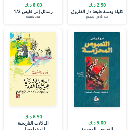
2.50 د.ك
8.00 د.ك
كليلة ودمنة طبعة دار الفاروق
رسائل إلى فليس 1/2
عبد الله بن المقفع
فرانز كافكا
6.50 د.ك
5.00 د.ك
الدلالات التاريخية
النصوص المحرمة
للميثولوجيا...