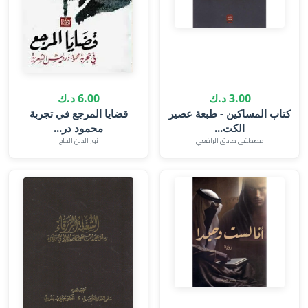
3.00 د.ك
6.00 د.ك
كتاب المساكين - طبعة عصير
قضايا المرجع في تجربة
الكت...
محمود در...
مصطفى صادق الرافعي
نور الدين الحاج