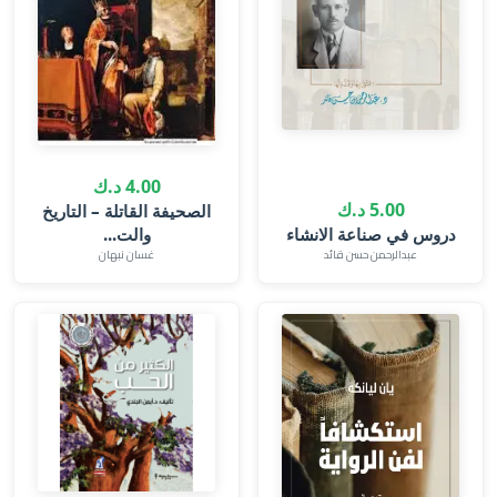
4.00 د.ك
5.00 د.ك
الصحيفة القاتلة – التاريخ
دروس في صناعة الانشاء
والت...
عبدالرحمن حسن قائد‎
غسان نبهان