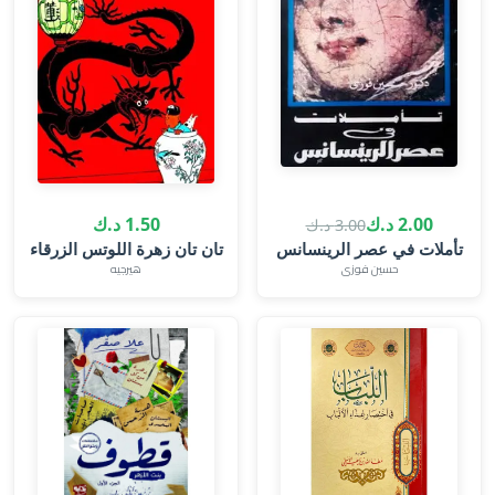
2.00 د.ك
1.50 د.ك
3.00 د.ك
تأملات في عصر الرينسانس
تان تان زهرة اللوتس الزرقاء
حسين فوزى
هيرجيه