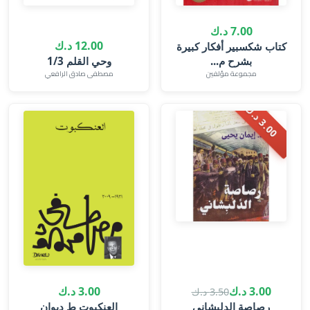
7.00 د.ك
12.00 د.ك
كتاب شكسبير أفكار كبيرة
بشرح م...
وحي القلم 1/3
مجموعة مؤلفين
مصطفى صادق الرافعي
.
0
0
د
.
3
ك
3.00 د.ك
3.00 د.ك
3.50 د.ك
العنكبوت ط ديوان