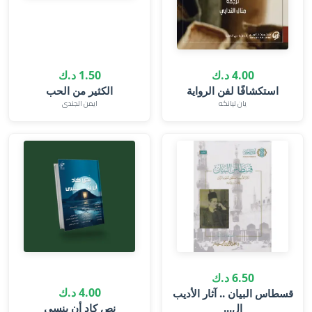
4.00 د.ك
1.50 د.ك
استكشافًا لفن الرواية
الكثير من الحب
يان ليانكه
ايمن الجندى
6.50 د.ك
4.00 د.ك
قسطاس البيان .. آثار الأديب
ال...
نص كاد أن ينسى