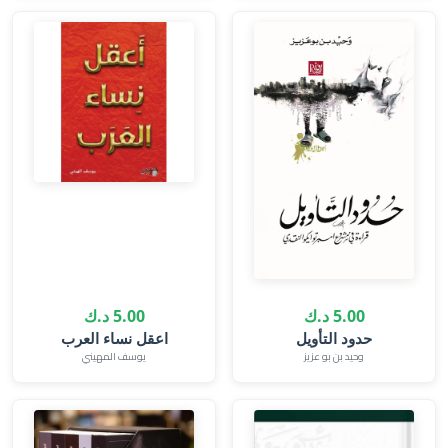
5.00 د.ك
5.00 د.ك
حدود التأويل
اعقل نساء العرب
وحيد بن بو عزيز