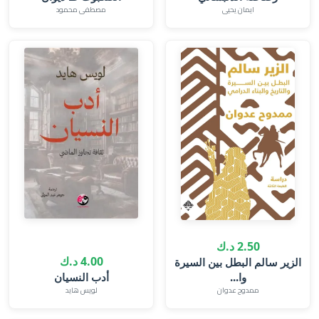
ايمان يحيى‎
مصطفى محمود
2.50 د.ك
4.00 د.ك
الزير سالم البطل بين السيرة
وا...
ممدوح عدوان
لويس هايد