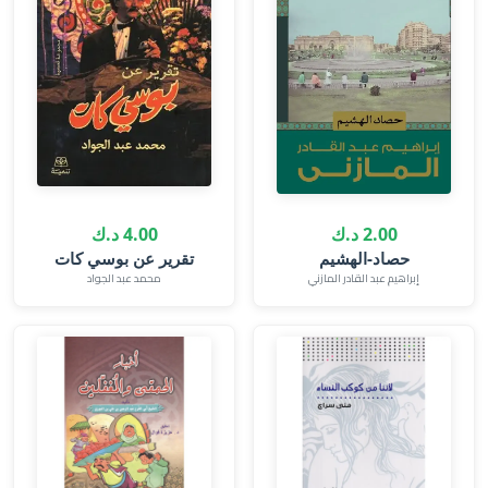
2.00 د.ك
4.00 د.ك
حصاد-الهشيم
تقرير عن بوسي كات
إبراهيم عبد القادر المازني
محمد عبد الجواد