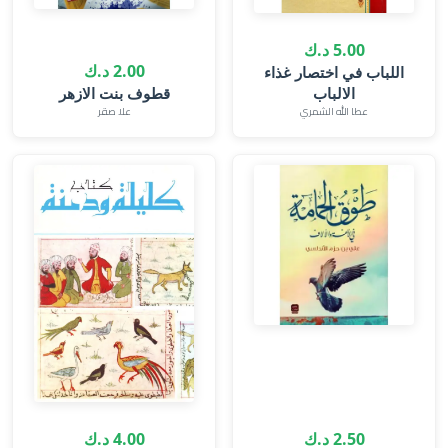
5.00 د.ك
2.00 د.ك
اللباب في اختصار غذاء
الالباب
قطوف بنت الازهر‎
عطا الله الشمري
علا صقر
2.50 د.ك
4.00 د.ك