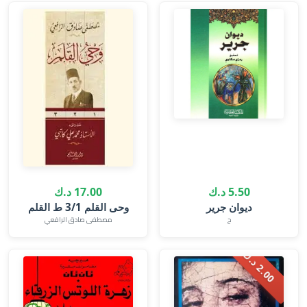
5.50 د.ك
17.00 د.ك
ديوان جرير
وحى القلم 3/1 ط القلم
ج
مصطفى صادق الرافعي
.
0
0
د
.
2
ك