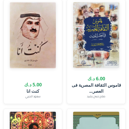
6.00 د.ك
5.00 د.ك
قاموس الثقافة المصرية فى
العصر...
كنت انا
صلاح حسن رشيد
سعود الحربي