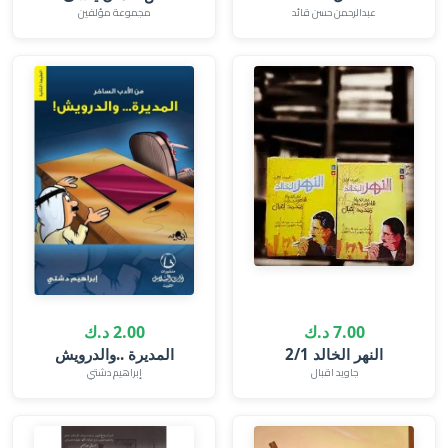
عبدالرحمن حسن قائد‎
مجموعة مؤلفين
7.00 د.ك
2.00 د.ك
النهر الخالد 2/1
المديرة ..والدرويش
جاويد اقبال
إبراهيم دشتي