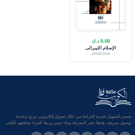
9.00 د.ك
الإسلام الليبرالى
تشارلز كورزمان
نسعى لتسهيل تجربة القراءة من خلال تسوق إلكتروني مريح وخدمة
توصيل سريعة. هدفنا نشر المعرفة وبناء جسر يربط القراء بشغفهم للكتب.