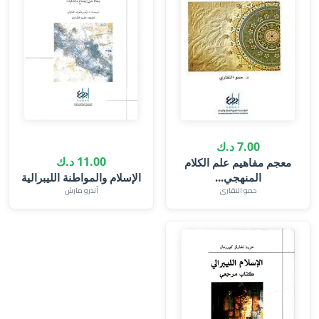
7.00 د.ك
11.00 د.ك
معجم مفاهيم علم الكلام
المنهجي...
الإسلام والمواطنة الليبرالية
حمو النقارى
أندرو مارش