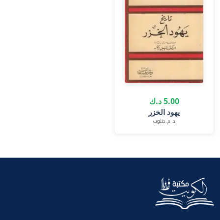
5.00 د.ك
يهود الخزر
د. م. دنلوب