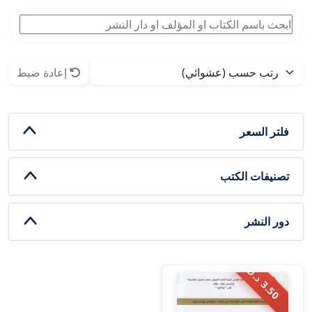
إعادة ضبط
فلتر السعر
تصنيفات الكتب
دور النشر
.
5
0
د
.
3
ك