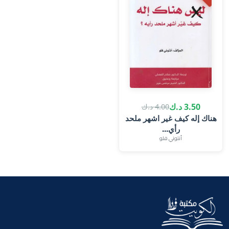
3.50 د.ك
4.00 د.ك
هناك إله كيف غير اشهر ملحد
رأي...
أنتوني فلو