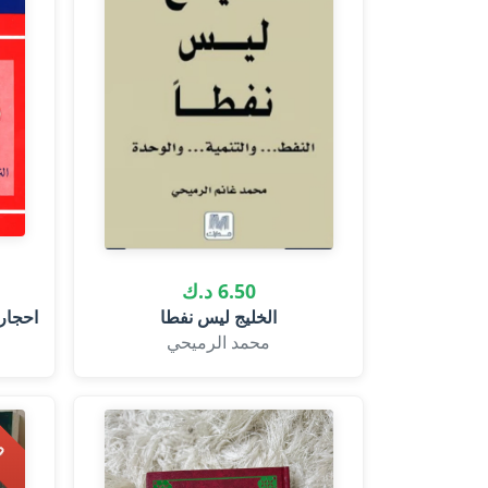
6.50 د.ك
الخليج ليس نفطا
احجار
محمد الرميحي
1
ك