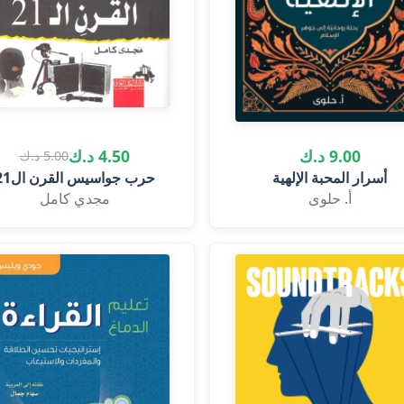
9.00 د.ك
4.50 د.ك
5.00 د.ك
أسرار المحبة الإلهية
حرب جواسيس القرن ال21
أ. حلوى
مجدي كامل