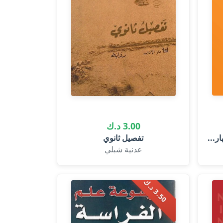
3.00 د.ك
ر...
تفصيل ثانوي
عدنية شبلي
.
5
0
د
.
3
ك