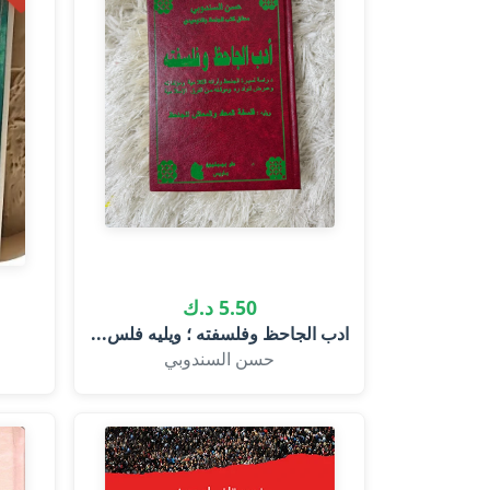
5.50 د.ك
ادب الجاحظ وفلسفته ؛ ويليه فلس...
حسن السندوبي