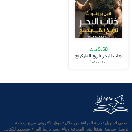
5.50 د.ك
ذئاب البحر تاريخ الفايكينج
لارس براونورث
نسعى لتسهيل تجربة القراءة من خلال تسوق إلكتروني مريح وخدمة
توصيل سريعة. هدفنا نشر المعرفة وبناء جسر يربط القراء بشغفهم للكتب.