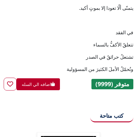
يتمنّى ألّا تعودا إلا بموتٍ أكيد.
في الفقد
تتعلقُ الأكفُّ بالسماء
تشتعلُ حرائقُ في الصدر
ونُحمّلُ الأملَ الكثيرَ من المسؤولية
متوفر (9999)
اضافه الي السله
كتب متاحة