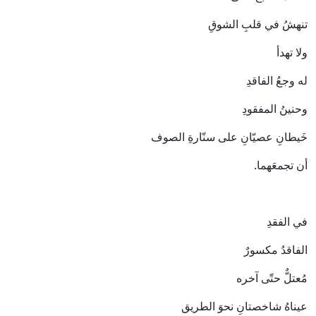
تنهشُ في قلبِ الشوقِ
ولا تهدأ
له وجعُ الفاقدِ
وحنينُ المفقودِ
خَيطانِ عصيّانِ على سنّارةِ الصوف
أن تجمعَهما.
في الفقدِ
الفاقدُ مكسورٌ
مُعتلٌّ حتّى آخره
عيناهُ شاخصتانِ نحوَ الطريق