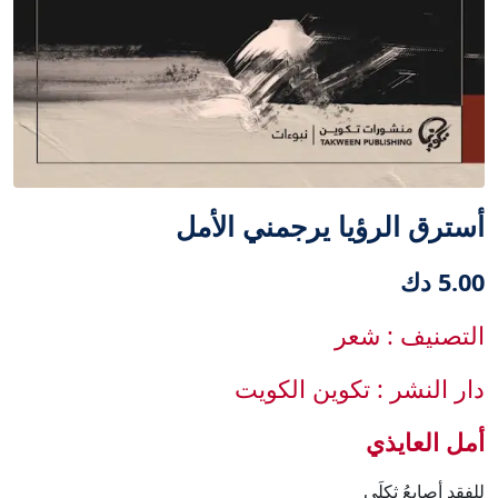
أسترق الرؤيا يرجمني الأمل
5.00 دك
التصنيف : شعر
دار النشر : تكوين الكويت
أمل العايذي
للفقد أصابعُ ثكلَى