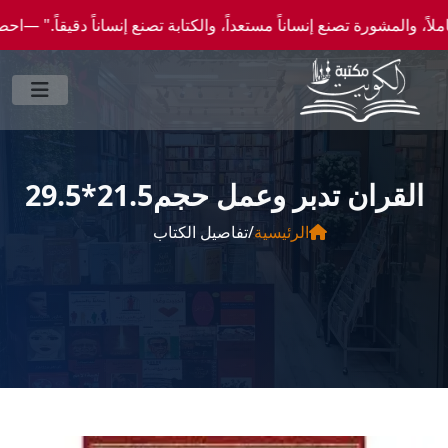
ورة تصنع إنساناً مستعداً، والكتابة تصنع إنساناً دقيقاً." —احصل علي عروض وخصومات خاصة ع
القران تدبر وعمل حجم21.5*29.5
الرئيسية
/
تفاصيل الكتاب