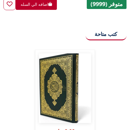
متوفر (9999)
اضافه الي السله
كتب متاحة