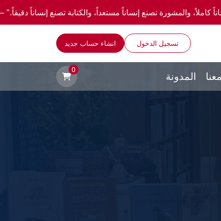
ورة تصنع إنساناً مستعداً، والكتابة تصنع إنساناً دقيقاً." —احصل علي عروض وخصومات خاصة 
تسجيل الدخول
انشاء حساب جديد
0
عنا
المدونة