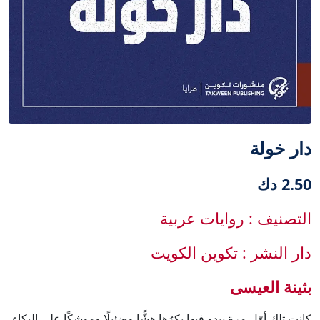
دار خولة
2.50 دك
التصنيف : روايات عربية
دار النشر : تكوين الكويت
بثينة العيسى
كانت تلك أوّل مرة يبدو فيها بكرُها هشًّا وضئيلًا وموشكًا على البكاء.