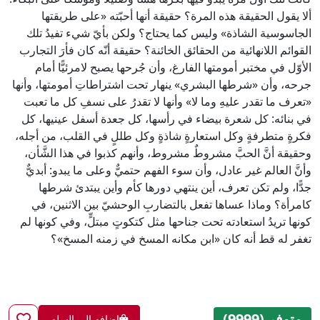
ألا يقول الحقيقة هذه المرة؟ حقيقة أنها أحبّته «على طريقتها
الجاسوسية الشاذة» وليس كما يحتاج؟ ولكن بأيّ شيء تفيدُ تلك
القوائم اللانهائية من الحقائق الخائنة؟ حقيقة أنّه كان فأرَ التجارب
الأوّل في مختبر أمومتها الفارغ، وأن جُرحها يصبح لامرئيًّا أمام
جرحه، وأن «شرطها البشري» ينهار تحت اشتراطاتِ أمومتها، وأنها
«تعرف ما تقدر عليهِ وما لا» وأنها لا تقدرُ على نسفِ كل ما تعبت
في بنائه: كل شعرة بيضاء في رأسها، كل جعدة أسفل عينيها، كل
فكرةٍ متطرفةٍ وكل استعارةٍ شاذةٍ وكل طللٍ في القلب، من أجله،
وحقيقة أنَّ الحبَّ مشروطٌ مشروط، وأنهم كذبوا في هذا الشَّأن،
وأنَّ العالم غير عادل، وأن سوء الفهم حتميٌّ وعلى ما يبدو: أبديٌّ
جدًّا، ولم تكن تعرف، أين ينتهي دورها كأم وأين يبتدئ شرطها
كامرأة؟ وماذا عساها تفعل بالتضاربِ الوحشيّ بين الاثنين، في
كونها تريدُ استعادته تحت جناحها مثل كتكوتٍ مبتلٍّ، وفي كونها لم
تغفر له قط أنه كان «ابن مكانه المسخ في زمنه المسخ»؟
متوفر (9999)
اضافه الي السله