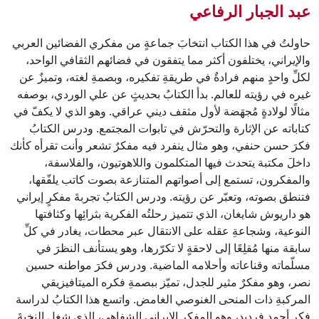
عبد الجبار الرفاعي
حاولتُ في هذا الكتاب انتخابَ جماعةٍ من مفكري الفضائين العربي
والإيراني، يختلفون أكثر مما يتفقون في فضائهم الثقافي الواحد،
لكلِّ واحدٍ منهم فرادةٌ في طريقةِ تفكيره، وبصمةِ لغته، وتميزٌ عن
غيره في رؤيته للعالم. بدأ الكتابُ بحديثٍ عن علي الوردي، بوصفه
مثالًا لولادةٍ مُجهَضة لأول مثقف ديني عراقي. وهو الذي لا يكفّ في
كتاباته عن الإثارة والتحرّش في تابوات المجتمع. ودرس الكتابُ
فكرَ حسن حنفي، وهو مثال ينفرد فيه مفكرٌ تشعر وأنت تقرأه كأنك
داخلَ مكتبة يتحدث فيها المتكلمون واللاهوتيون، والفلاسفة،
والمفكرون، تستمع إلى أصواتهم المتنازعة بصوت كاتب يلفّقها،
فتنطق بصوته، وتعبّر عن رؤيته. ودرس الكتابُ تجربةَ مفكرٍ إيراني
هو داريوش شايغان، الذي تتميز رحلتُه الفكرية بثرائِها وكثافتها
النوعية، وشجاعةِ عقله على الانتقال عبر محطات، يغادر في كلِّ
سابقة منها مُقلِعًا إلى لاحقةٍ لا تكرّرها، وهو يستأنف النظرَ في
مسلّماته وقناعاته وأحلامه الماضية. ودرس فكرَ مواطنه حسين
نصر، وهو مفكرٌ مثير للجدل، تميّز ببصمةِ فكره الميتافيزيقي
المركبةِ ذات المنحى الغنوصي الغامض. واتسع هذا الكتابُ لدراسة
فكر أحمد فرديد، وهو المفكر الإيراني الشفاهي، الذي شغل النخبةَ