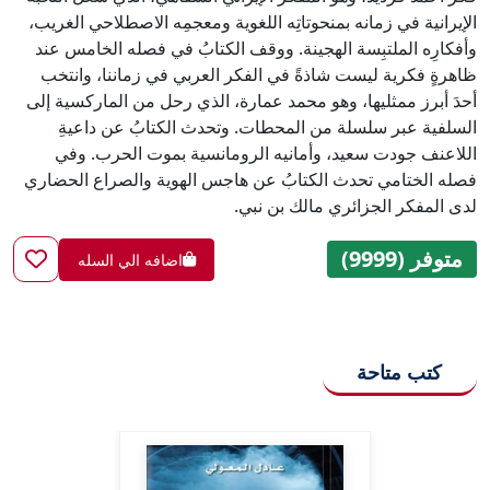
الإيرانية في زمانه بمنحوتاتِه اللغوية ومعجمِه الاصطلاحي الغريب،
وأفكارِه الملتبِسة الهجينة. ووقف الكتابُ في فصله الخامس عند
ظاهرةٍ فكرية ليست شاذةً في الفكر العربي في زماننا، وانتخب
أحدَ أبرز ممثليها، وهو محمد عمارة، الذي رحل من الماركسية إلى
السلفية عبر سلسلة من المحطات. وتحدث الكتابُ عن داعيةِ
اللاعنف جودت سعيد، وأمانيه الرومانسية بموت الحرب. وفي
فصله الختامي تحدث الكتابُ عن هاجس الهوية والصراع الحضاري
لدى المفكر الجزائري مالك بن نبي.
متوفر (9999)
اضافه الي السله
كتب متاحة