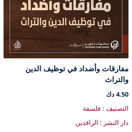
مفارقات وأضداد في توظيف الدين
والتراث
4.50 دك
التصنيف : فلسفة
دار النشر : الرافدين