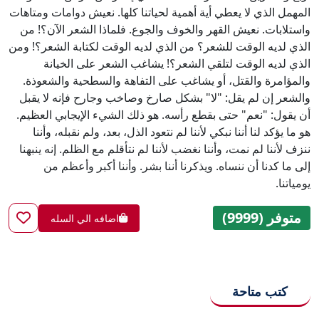
المهمل الذي لا يعطي أية أهمية لحياتنا كلها. نعيش دوامات ومتاهات
واستلابات. نعيش القهر والخوف والجوع. فلماذا الشعر الآن؟! من
الذي لديه الوقت للشعر؟ من الذي لديه الوقت لكتابة الشعر؟! ومن
الذي لديه الوقت لتلقي الشعر؟! يشاغب الشعر على الخيانة
والمؤامرة والقتل، أو يشاغب على التفاهة والسطحية والشعوذة.
والشعر إن لم يقل: "لا" بشكل صارخ وصاخب وجارح فإنه لا يقبل
أن يقول: "نعم" حتى بقطع رأسه. هو ذلك الشيء الإيجابي العظيم.
هو ما يؤكد لنا أننا نبكي لأننا لم نتعود الذل، بعد، ولم نقبله، وأننا
ننزف لأننا لم نمت، وأننا نغضب لأننا لم نتأقلم مع الظلم. إنه ينبهنا
إلى ما كدنا أن ننساه. ويذكرنا أننا بشر. وأننا أكبر وأعظم من
يومياتنا.
متوفر (9999)
اضافه الي السله
كتب متاحة