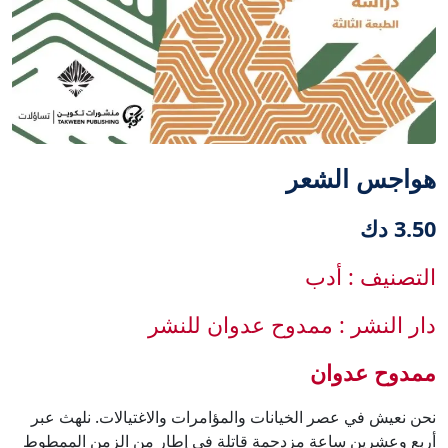
هواجس الشعر
3.50 دك
التصنيف : أدب
دار النشر : ممدوح عدوان للنشر
ممدوح عدوان
نحن نعيش في عصر الخيانات والمؤامرات والاغتيالات. نلهث عبر
أربع وعشرين ساعة مزدحمة قاتلة في إطار من الزمن الممطوط