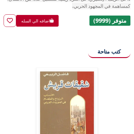
كمساهمة في المجهود الحربي،
متوفر (9999)
اضافه الي السله
كتب متاحة