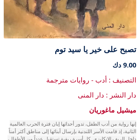
تصبح على خير يا سيد توم
9.00 دك
التصنيف : أدب - روايات مترجمة
دار النشر : دار المنى
ميشيل ماغوريان
إنها رواية من أدب الطفل، تدور أحداثها إبان فترة الحرب العالمية
الثانية، إذ قامت الأسر اللندنية بإرسال أبنائها إلى مناطق أكثر أمناً
داخل الريف الإنكليزي. كل أسرة ريفية تستقبل عدداً من الأطفال،