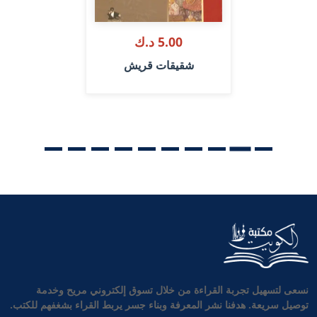
5.00 د.ك
شقيقات قريش
نسعى لتسهيل تجربة القراءة من خلال تسوق إلكتروني مريح وخدمة
توصيل سريعة. هدفنا نشر المعرفة وبناء جسر يربط القراء بشغفهم للكتب.