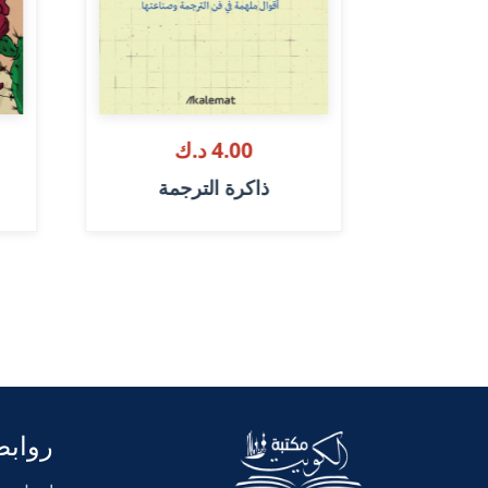
4.00 د.ك
عر
ذاكرة الترجمة
روابط