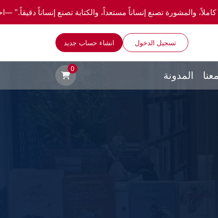
 إنساناً مستعداً، والكتابة تصنع إنساناً دقيقاً." —احصل علي عروض وخصومات خاصة عن طريق 
تسجيل الدخول
انشاء حساب جديد
0
عنا
المدونة