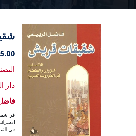
شقي
5.00 دك
التصن
دار ا
فاضل 
في شقيق
الاسرائي
في التور