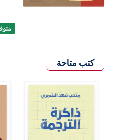
متوفر (9
كتب متاحة