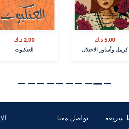
5.00 د.ك
2.00 د.ك
كرمل وأساور الاحتلال
العنكبوت
 سريعه
تواصل معنا
الا